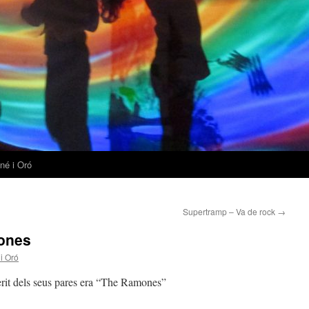
né i Oró
Supertramp – Va de rock
→
ones
i Oró
ferit dels seus pares era “The Ramones”