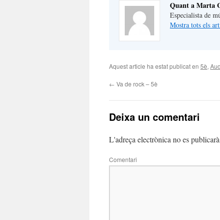
Quant a Marta G
Especialista de m
Mostra tots els a
Aquest article ha estat publicat en
5è
,
Aud
←
Va de rock – 5è
Deixa un comentari
L'adreça electrònica no es publicarà
Comentari