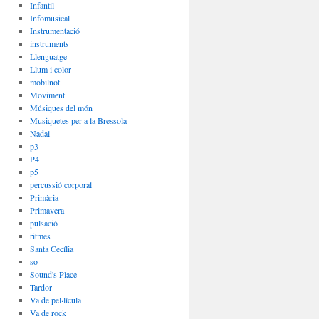
Infantil
Infomusical
Instrumentació
instruments
Llenguatge
Llum i color
mobilnot
Moviment
Músiques del món
Musiquetes per a la Bressola
Nadal
p3
P4
p5
percussió corporal
Primària
Primavera
pulsació
ritmes
Santa Cecília
so
Sound's Place
Tardor
Va de pel·lícula
Va de rock