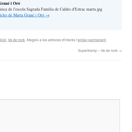
rané i Oró
úsica de l'escola Sagrada Família de Caldes d'Estrac marta.jpg
rticles de Marta Grané i Oró
→
ició
,
Va de rock
. Afegeix a les adreces d'interès l'
enllaç permanent
.
Supertramp – Va de rock
→