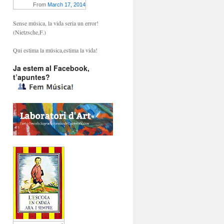
From
March 17, 2014
Sense música, la vida seria un error!
(Nietzsche,F.)
Qui estima la música,estima la vida!
Ja estem al Facebook,
t’apuntes?