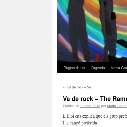
Pàgina d'inici
L’agenda
Marta Gra
Vés
al
←
Va de rock – 5è
contingut
Va de rock – The Ram
Publicat el
11 abril 2018
per
Marta Grané 
L’Eloi ens explica que els grup pre
I la cançó preferida