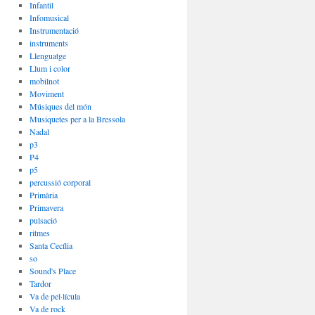
Infantil
Infomusical
Instrumentació
instruments
Llenguatge
Llum i color
mobilnot
Moviment
Músiques del món
Musiquetes per a la Bressola
Nadal
p3
P4
p5
percussió corporal
Primària
Primavera
pulsació
ritmes
Santa Cecília
so
Sound's Place
Tardor
Va de pel·lícula
Va de rock