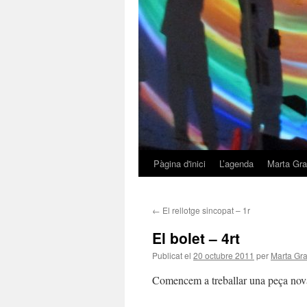
Pàgina d'inici
L’agenda
Marta Gra
Vés
al
←
El rellotge sincopat – 1r
contingut
El bolet – 4rt
Publicat el
20 octubre 2011
per
Marta Gra
Comencem a treballar una peça nova! 