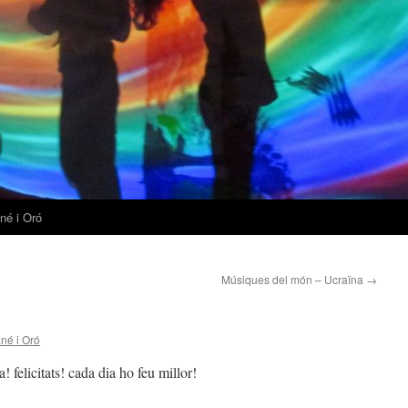
né i Oró
Músiques del món – Ucraïna
→
né i Oró
felicitats! cada dia ho feu millor!