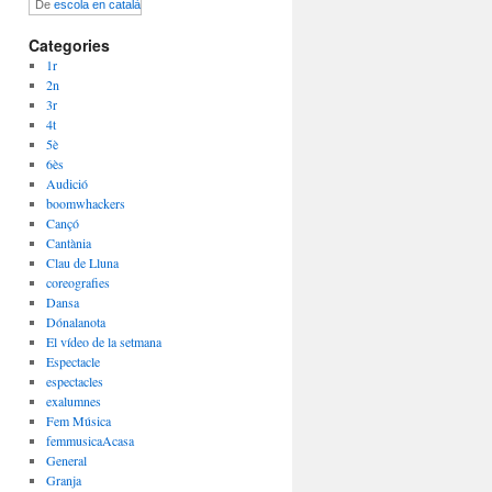
De
escola en català
Categories
1r
2n
3r
4t
5è
6ès
Audició
boomwhackers
Cançó
Cantània
Clau de Lluna
coreografies
Dansa
Dónalanota
El vídeo de la setmana
Espectacle
espectacles
exalumnes
Fem Música
femmusicaAcasa
General
Granja