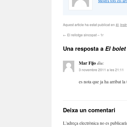
Mostra tots els a
Aquest article ha estat publicat en
4t
,
Inst
←
El rellotge sincopat – 1r
Una resposta a
El bolet
Mar Fijo
diu:
3 novembre 2011 a les 21:11
es nota que ja ha arribat la
Deixa un comentari
L'adreça electrònica no es publicarà