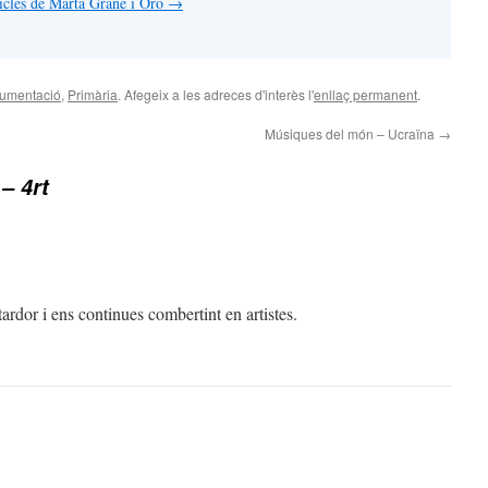
rticles de Marta Grané i Oró
→
rumentació
,
Primària
. Afegeix a les adreces d'interès l'
enllaç permanent
.
Músiques del món – Ucraïna
→
 – 4rt
 tardor i ens continues combertint en artistes.