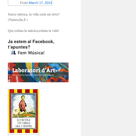
From
March 17, 2014
Sense música, la vida seria un error!
(Nietzsche,F.)
Qui estima la música,estima la vida!
Ja estem al Facebook,
t’apuntes?