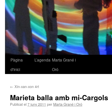
Pàgina
L’agenda
Marta Grané i
Vés
d'inici
Oró
al
contingut
←
Xin-xan-xon 4rt
Marieta balla amb mi-Cargols
Publicat el
7 juny 2011
per
Marta Grané i Oró