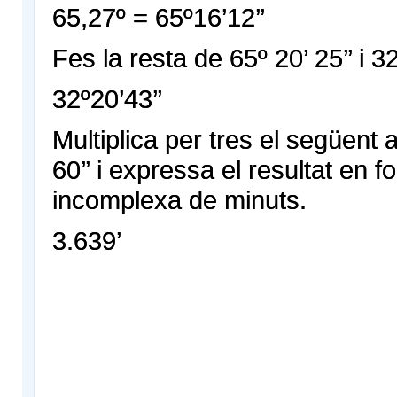
65,27º = 65º16’12’’
Fes la resta de 65º 20’ 25’’ i 32
32º20’43’’
Multiplica per tres el següent 
60’’ i expressa el resultat en 
incomplexa de minuts.
3.639’