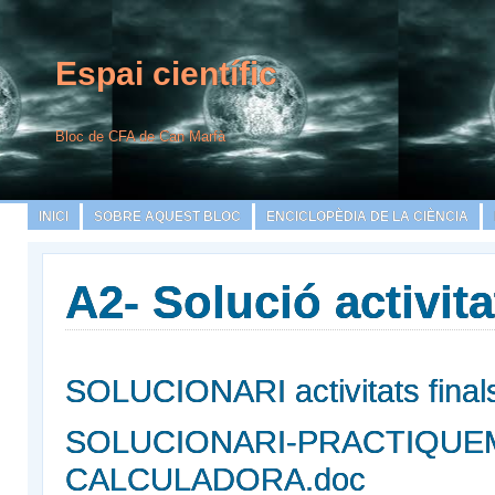
Espai científic
Bloc de CFA de Can Marfà
INICI
SOBRE AQUEST BLOC
ENCICLOPÈDIA DE LA CIÈNCIA
A2- Solució activitat
SOLUCIONARI activitats final
SOLUCIONARI-PRACTIQUEM
CALCULADORA.doc