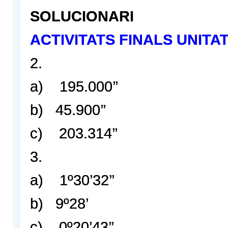
SOLUCIONARI
ACTIVITATS FINALS UNITAT
2.
a) 195.000’’
b) 45.900’’
c) 203.314’’
3.
a) 1º30’32’’
b) 9º28’
c) 0º20’43’’