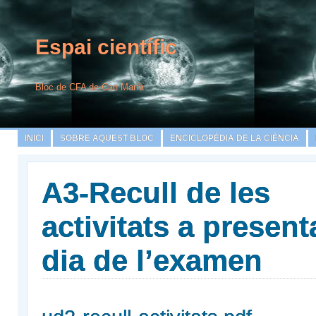
Espai científic
Bloc de CFA de Can Marfà
INICI
SOBRE AQUEST BLOC
ENCICLOPÈDIA DE LA CIÈNCIA
A3-Recull de les
activitats a present
dia de l’examen