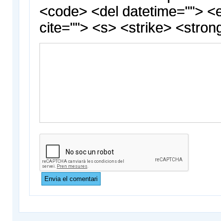
<code> <del datetime=""> <
cite=""> <s> <strike> <stron