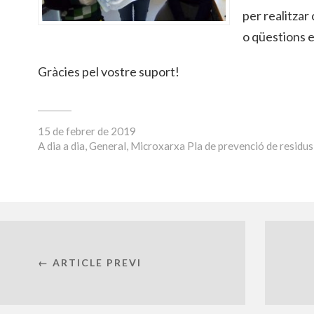
per realitzar
o qüestions e
Gràcies pel vostre suport!
15 de febrer de 2019
A
dia a dia
,
General
,
Microxarxa Pla de prevenció de residus
← ARTICLE PREVI