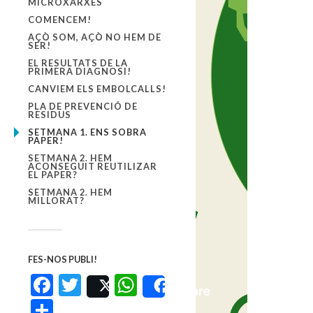
MICROXARXES
COMENCEM!
AÇÒ SOM, AÇÒ NO HEM DE
SER!
EL RESULTATS DE LA
PRIMERA DIAGNOSI!
CANVIEM ELS EMBOLCALLS!
PLA DE PREVENCIÓ DE
RESIDUS
SETMANA 1. ENS SOBRA
PAPER!
SETMANA 2. HEM
ACONSEGUIT REUTILIZAR
EL PAPER?
SETMANA 2. HEM
MILLORAT?
FES-NOS PUBLI!
Facebook
Twitter
WhatsApp
Post
Share
Comparteix