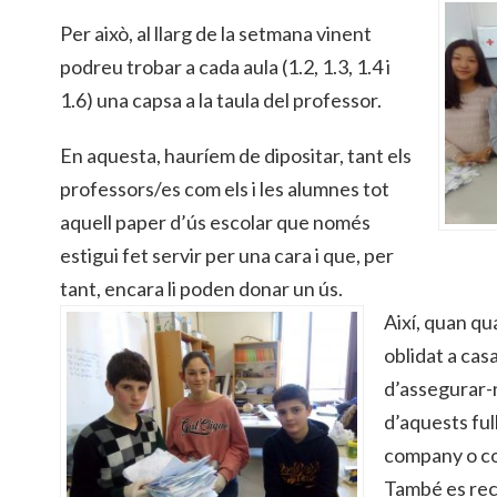
Per això, al llarg de la setmana vinent
podreu trobar a cada aula (1.2, 1.3, 1.4 i
1.6) una capsa a la taula del professor.
En aquesta, hauríem de dipositar, tant els
professors/es com els i les alumnes tot
aquell paper d’ús escolar que només
estigui fet servir per una cara i que, per
tant, encara li poden donar un ús.
Així, quan qu
oblidat a casa
d’assegurar-n
d’aquests ful
company o c
També es rec