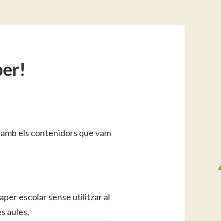
per!
x
 amb els contenidors que vam
per escolar sense utilitzar al
s aules.