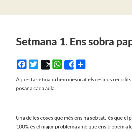
Setmana 1. Ens sobra pa
Facebook
Twitter
WhatsApp
Compartei
Post
Share
Aquesta setmana hem mesurat els residus recollits
posar a cada aula.
Una de les coses que més ens ha sobtat, és que el pa
100% és el major problema amb que ens trobem a le