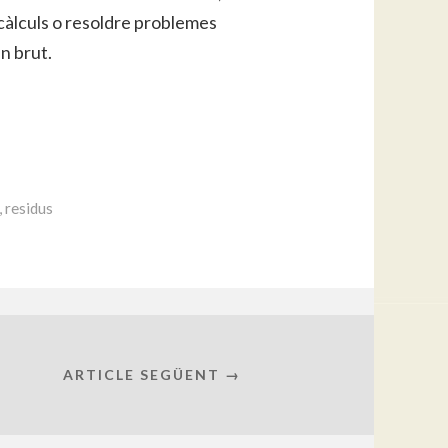
 càlculs o resoldre problemes
n brut.
,
residus
ARTICLE SEGÜENT →