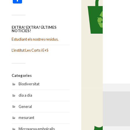
EXTRA! EXTRA! ÚLTIMES
NOTICIES!
Estudiant els nostres residus.
L’institut Les Corts i E+S
Categories
Biodiversitat
dia a dia
General
mesurant
Microxarxa embolcalls