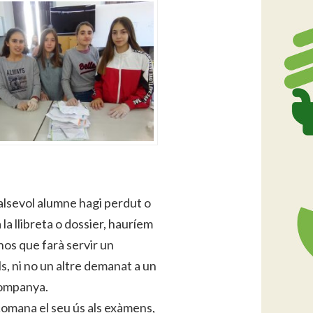
alsevol alumne hagi perdut o
 la llibreta o dossier, hauríem
os que farà servir un
ls, ni no un altre demanat a un
ompanya.
omana el seu ús als exàmens,