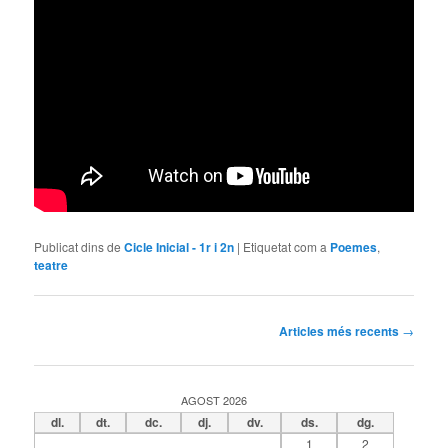
Publicat dins de
Cicle Inicial - 1r i 2n
|
Etiquetat com a
Poemes
,
teatre
Navegació
Articles més recents
→
pels
articles
AGOST 2026
dl.
dt.
dc.
dj.
dv.
ds.
dg.
1
2