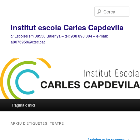
Cerca
Institut escola Carles Capdevila
c/ Escoles s/n 08550 Balenyà – tèl: 938 898 304 – e-mail:
a8076959@xtec.cat
Menú
Pàgina d'inici
Aneu
Aneu
principal
al
al
ARXIU D'ETIQUETES:
TEATRE
contingut
contingut
Navegació
Articles més recents
→