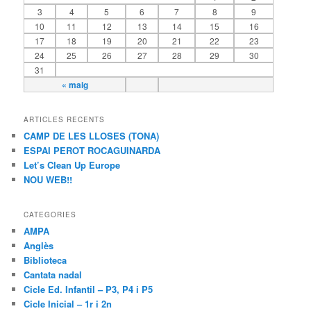
3
4
5
6
7
8
9
10
11
12
13
14
15
16
17
18
19
20
21
22
23
24
25
26
27
28
29
30
31
« maig
ARTICLES RECENTS
CAMP DE LES LLOSES (TONA)
ESPAI PEROT ROCAGUINARDA
Let’s Clean Up Europe
NOU WEB!!
CATEGORIES
AMPA
Anglès
Biblioteca
Cantata nadal
Cicle Ed. Infantil – P3, P4 i P5
Cicle Inicial – 1r i 2n