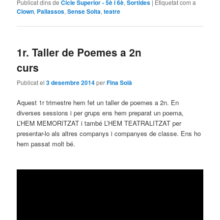
Publicat dins de
Cicle Superior - 5è i 6è
,
Sortides
|
Etiquetat com a
Clown
,
Pallassos
,
Sense Solta
,
teatre
1r. Taller de Poemes a 2n
curs
Publicat el
3 desembre 2014
per
Fina Solà
Aquest 1r trimestre hem fet un taller de poemes a 2n. En
diverses sessions i per grups ens hem preparat un poema,
L’HEM MEMORITZAT i també L’HEM TEATRALITZAT per
presentar-lo als altres companys i companyes de classe. Ens ho
hem passat molt bé.