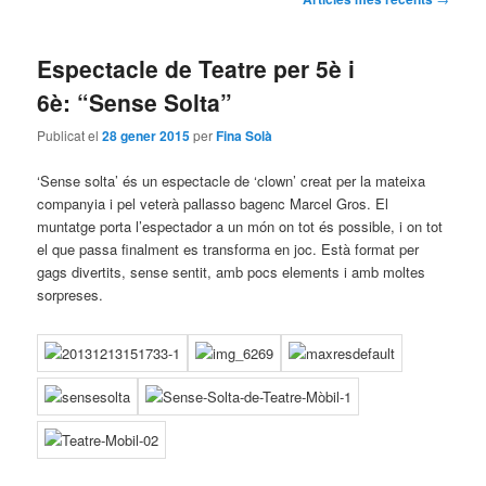
pels
principal
secundari
articles
Espectacle de Teatre per 5è i
6è: “Sense Solta”
Publicat el
28 gener 2015
per
Fina Solà
‘Sense solta’ és un espectacle de ‘clown’ creat per la mateixa
companyia i pel veterà pallasso bagenc Marcel Gros. El
muntatge porta l’espectador a un món on tot és possible, i on tot
el que passa finalment es transforma en joc. Està format per
gags divertits, sense sentit, amb pocs elements i amb moltes
sorpreses.