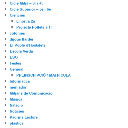
Cicle Mitjà – 3r i 4t
Cicle Superior – 5è i 6è
Ciències
L'hort a 2n
Projecte Pollets a 1r
colònies
dijous llarder
El Poble d'Hostalets
Escola Verda
ESO
Festes
General
PREINSCRIPCIÓ / MATRÍCULA
Informàtica
menjador
Mitjans de Comunicació
Música
Natació
Notícies
Padrins Lectors
plàstica