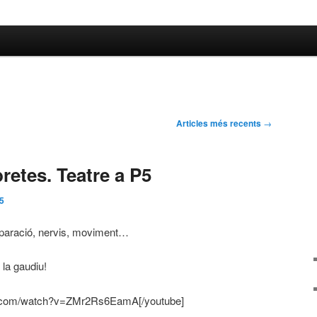
Articles més recents
→
abretes. Teatre a P5
5
reparació, nervis, moviment…
 la gaudiu!
be.com/watch?v=ZMr2Rs6EamA[/youtube]