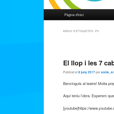
Menú
Pàgina d'inici
Aneu
Aneu
principal
al
al
ARXIU D'ETIQUETES:
P5
contingut
contingut
Navegació
pels
principal
secundari
articles
El llop i les 7 c
Publicat el
8 juny 2017
per
sonia_sr
Benvinguts al teatre! Molta p
Aquí teniu l’obra. Esperem que
[youtube]https://www.youtu