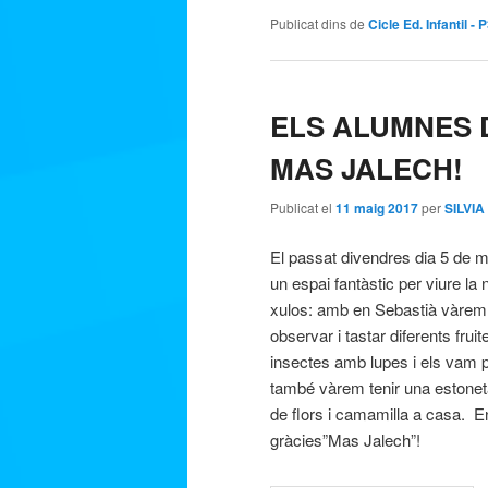
Publicat dins de
Cicle Ed. Infantil - 
ELS ALUMNES 
MAS JALECH!
Publicat el
11 maig 2017
per
SILVI
El passat divendres dia 5 de m
un espai fantàstic per viure la 
xulos: amb en Sebastià vàrem v
observar i tastar diferents frui
insectes amb lupes i els vam p
també vàrem tenir una estonet
de flors i camamilla a casa. E
gràcies”Mas Jalech”!