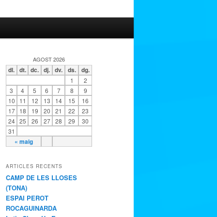
AGOST 2026
dl.
dt.
dc.
dj.
dv.
ds.
dg.
1
2
3
4
5
6
7
8
9
10
11
12
13
14
15
16
17
18
19
20
21
22
23
24
25
26
27
28
29
30
31
« maig
ARTICLES RECENTS
CAMP DE LES LLOSES
(TONA)
ESPAI PEROT
ROCAGUINARDA