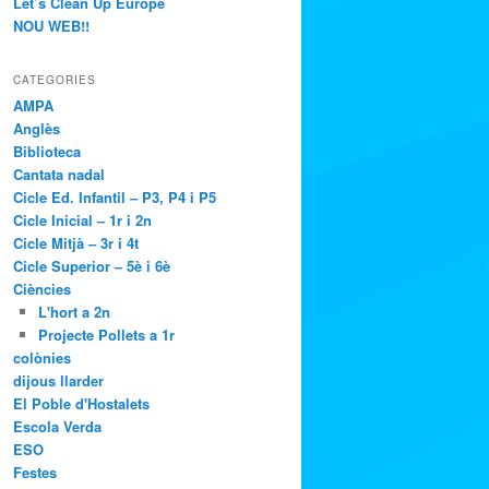
Let’s Clean Up Europe
NOU WEB!!
CATEGORIES
AMPA
Anglès
Biblioteca
Cantata nadal
Cicle Ed. Infantil – P3, P4 i P5
Cicle Inicial – 1r i 2n
Cicle Mitjà – 3r i 4t
Cicle Superior – 5è i 6è
Ciències
L'hort a 2n
Projecte Pollets a 1r
colònies
dijous llarder
El Poble d'Hostalets
Escola Verda
ESO
Festes