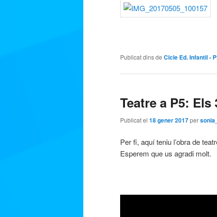
Publicat dins de
Cicle Ed. Infantil - 
Teatre a P5: Els
Publicat el
18 gener 2017
per
sonia
Per fi, aquí teniu l’obra de tea
Esperem que us agradi molt.