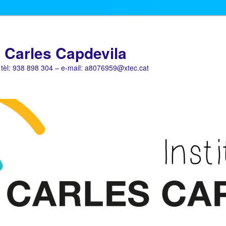
a Carles Capdevila
 tèl: 938 898 304 – e-mail: a8076959@xtec.cat