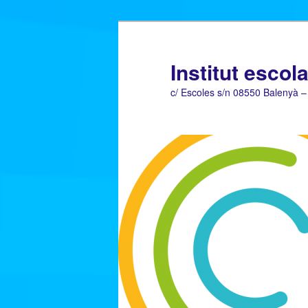
Institut escol
c/ Escoles s/n 08550 Balenyà –