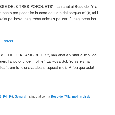
ASSE DELS TRES PORQUETS”, han anat al Bosc de l’Ylla
onets per poder fer la casa de fusta del porquet mitjà, tal i
ejat pel bosc, han trobat animals pel camí i han tornat ben
SSE DEL GAT AMB BOTES”, han anat a visitar el molí de
pareix l’antic ofici del moliner. La Rosa Sobrevias els ha
licar com funcionava abans aquest molí. Mireu que xulo!
P3, P4 i P5
,
General
|
Etiquetat com a
Bosc de l'Ylla
,
molí
,
molí de