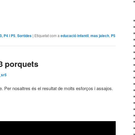
P3, P4 i P5
,
Sortides
|
Etiquetat com a
educació infantil
,
mas jalech
,
P5
 3 porquets
_sr5
tre. Per nosaltres és el resultat de molts esforços i assajos.