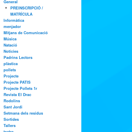
General
PREINSCRIPCIÓ /
MATRÍCULA
Informàtica
menjador
Mitjans de Comunicació
Música
Natació
Notícies
Padrins Lectors
plàstica
pollets
Projecte
Projecte PATIS
Projecte Pollets 1r
Revista El Drac
Rodolins
Sant Jordi
Setmana dels residus
Sortides
Tallers
teatre