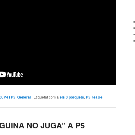
P3, P4 i P5
,
General
|
Etiquetat com a
els 3 porquets
,
P5
,
teatre
GUINA NO JUGA” A P5