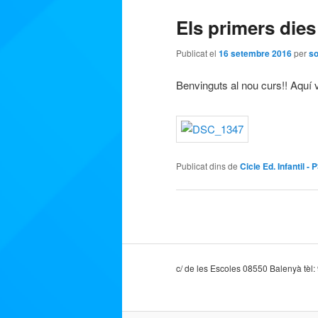
Els primers dies
Publicat el
16 setembre 2016
per
so
Benvinguts al nou curs!! Aquí
Publicat dins de
Cicle Ed. Infantil - 
Navegació
pels
articles
c/ de les Escoles 08550 Balenyà tèl