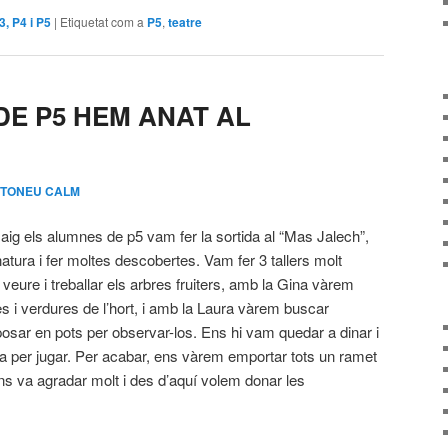
P3, P4 i P5
|
Etiquetat com a
P5
,
teatre
DE P5 HEM ANAT AL
A TONEU CALM
aig els alumnes de p5 vam fer la sortida al “Mas Jalech”,
natura i fer moltes descobertes. Vam fer 3 tallers molt
eure i treballar els arbres fruiters, amb la Gina vàrem
tes i verdures de l’hort, i amb la Laura vàrem buscar
osar en pots per observar-los. Ens hi vam quedar a dinar i
a per jugar. Per acabar, ens vàrem emportar tots un ramet
ns va agradar molt i des d’aquí volem donar les