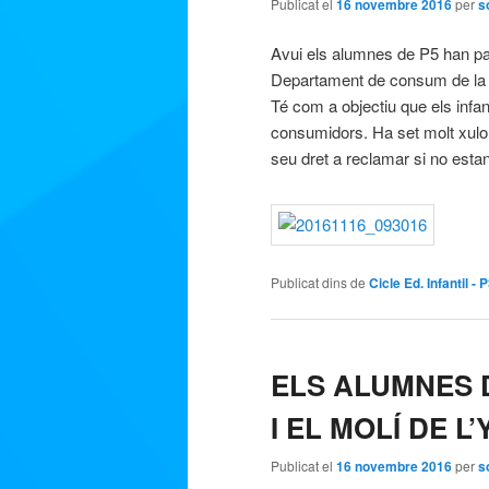
Publicat el
16 novembre 2016
per
s
Avui els alumnes de P5 han part
Departament de consum de la 
Té com a objectiu que els infa
consumidors. Ha set molt xulo i
seu dret a reclamar si no esta
Publicat dins de
Cicle Ed. Infantil - 
ELS ALUMNES D
I EL MOLÍ DE L
Publicat el
16 novembre 2016
per
s