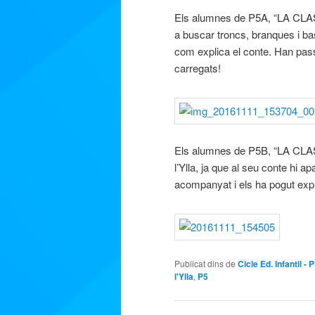
Els alumnes de P5A, “LA CL
a buscar troncs, branques i bast
com explica el conte. Han pass
carregats!
Els alumnes de P5B, “LA CLA
l’Ylla, ja que al seu conte hi a
acompanyat i els ha pogut exp
Publicat dins de
Cicle Ed. Infantil - 
l'Ylla
,
P5