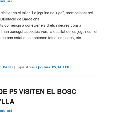
onia_sr5
icipat en el taller “La joguina no juga”, promocionat pel
Diputació de Barcelona.
nts comencin a conèixer els drets i deures com a
 han conegut aspectes vers la qualitat de les joguines i el
n en bon estat o no contenen totes les peces, etc…
P3, P4 i P5
|
Etiquetat com a
joguines
,
P5
,
TALLER
E P5 VISITEN EL BOSC
’YLLA
onia_sr5