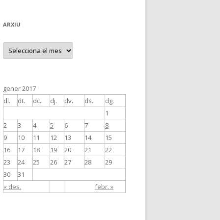
ARXIU
A
r
x
i
u
gener 2017
dl.
dt.
dc.
dj.
dv.
ds.
dg.
1
2
3
4
5
6
7
8
9
10
11
12
13
14
15
16
17
18
19
20
21
22
23
24
25
26
27
28
29
30
31
« des.
febr. »