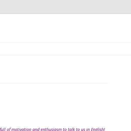
Skip
to
content
full of motivation and enthusiasm to talk to us in English!