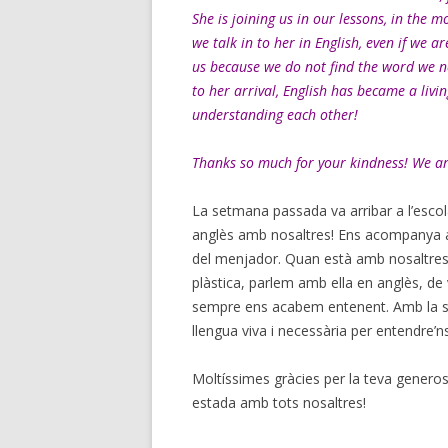
She is joining us in our lessons, in the 
we talk in to her in English, even if we ar
us because we do not find the word we n
to her arrival, English has became a li
understanding each other!
Thanks so much for your kindness! We are
La setmana passada va arribar a l’escola
anglès amb nosaltres! Ens acompanya a l
del menjador. Quan està amb nosaltres
plàstica, parlem amb ella en anglès, d
sempre ens acabem entenent. Amb la seva
llengua viva i necessària per entendre’ns
Moltíssimes gràcies per la teva generos
estada amb tots nosaltres!