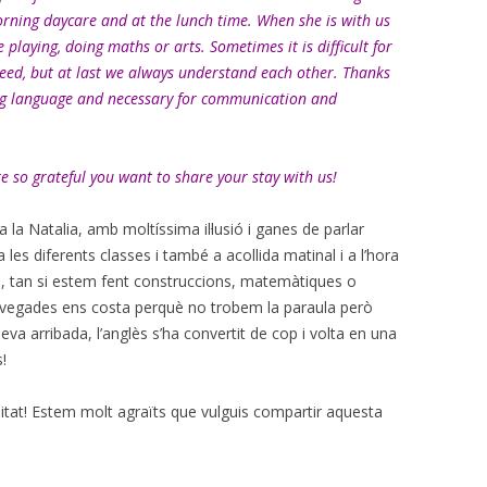
morning daycare and at the lunch time. When she is with us
e playing, doing maths or arts. Sometimes it is difficult for
eed, but at last we always understand each other. Thanks
ving language and necessary for communication and
 so grateful you want to share your stay with us!
 la Natalia, amb moltíssima il·lusió i ganes de parlar
es diferents classes i també a acollida matinal i a l’hora
, tan si estem fent construccions, matemàtiques o
e vegades ens costa perquè no trobem la paraula però
 arribada, l’anglès s’ha convertit de cop i volta en una
!
itat! Estem molt agraïts que vulguis compartir aquesta