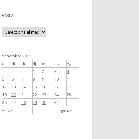
ARXIU
A
r
x
i
u
desembre 2016
dl.
dt.
dc.
dj.
dv.
ds.
dg.
1
2
3
4
5
6
7
8
9
10
11
12
13
14
15
16
17
18
19
20
21
22
23
24
25
26
27
28
29
30
31
« nov.
gen. »