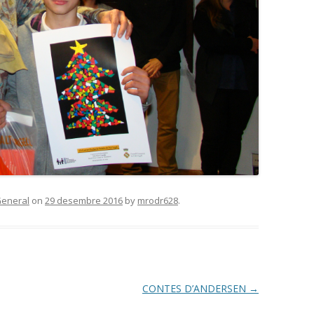
eneral
on
29 desembre 2016
by
mrodr628
.
CONTES D’ANDERSEN
→