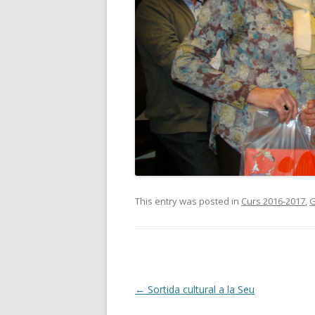
This entry was posted in
Curs 2016-2017
,
G
Post
←
Sortida cultural a la Seu
navigation