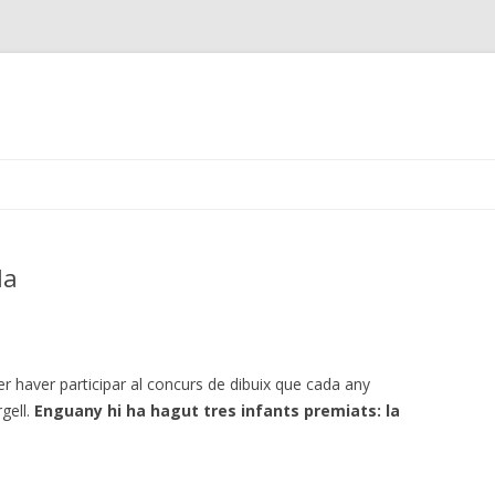
Skip
to
content
la
per haver participar al concurs de dibuix que cada any
gell.
Enguany hi ha hagut tres infants premiats: la