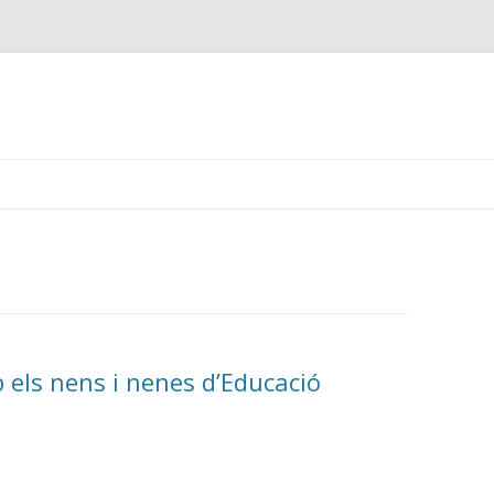
Skip
to
content
 els nens i nenes d’Educació