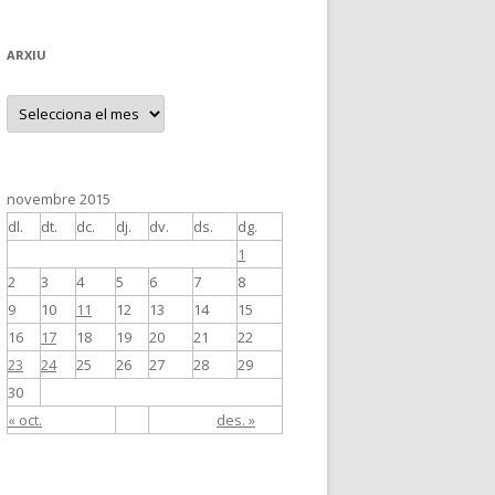
ARXIU
A
r
x
i
u
novembre 2015
dl.
dt.
dc.
dj.
dv.
ds.
dg.
1
2
3
4
5
6
7
8
9
10
11
12
13
14
15
16
17
18
19
20
21
22
23
24
25
26
27
28
29
30
« oct.
des. »