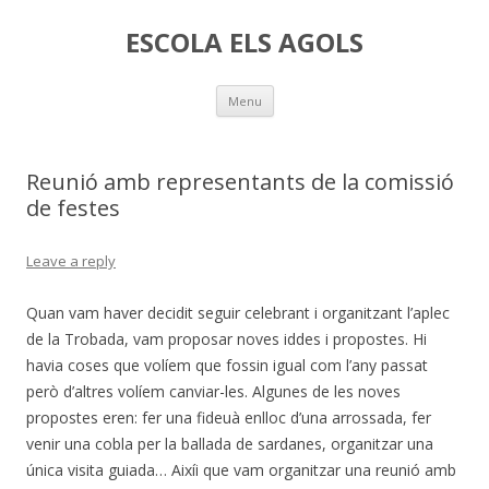
ESCOLA ELS AGOLS
Skip
Menu
to
content
Reunió amb representants de la comissió
de festes
Leave a reply
Quan vam haver decidit seguir celebrant i organitzant l’aplec
de la Trobada, vam proposar noves iddes i propostes. Hi
havia coses que volíem que fossin igual com l’any passat
però d’altres volíem canviar-les. Algunes de les noves
propostes eren: fer una fideuà enlloc d’una arrossada, fer
venir una cobla per la ballada de sardanes, organitzar una
única visita guiada… Aixíi que vam organitzar una reunió amb