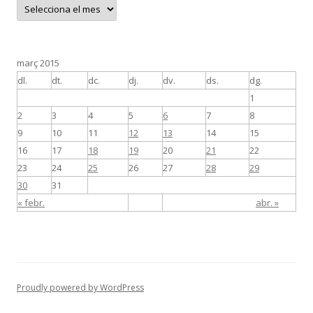
A
r
x
i
u
març 2015
dl.
dt.
dc.
dj.
dv.
ds.
dg.
1
2
3
4
5
6
7
8
9
10
11
12
13
14
15
16
17
18
19
20
21
22
23
24
25
26
27
28
29
30
31
« febr.
abr. »
Proudly powered by WordPress