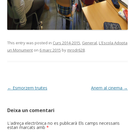
This entry was posted in
Curs 2014-2015
,
General
,
L'Escola Adopta
un Monument
on
6 març 2015
by
mrodr628
.
Post
←
Esmorzem truites
Anem al cinema
→
navigation
Deixa un comentari
L'adreça electrònica no es publicarà
Els camps necessaris
estan marcats amb
*