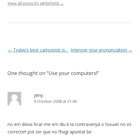
View all posts by whitefield
→
Post
←
Today’s best cartoonist is…
Improve your pronunciation
→
navigation
One thought on “
Use your computers!
”
jeny
6 October 2008 at 21:06
no em deixa ficar-me em diu k la contrasenya o l’usuari no es
correcte!! pot ser que no l’hagi apuntat be