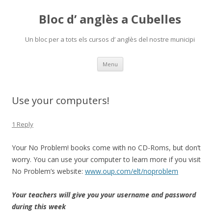
Bloc d’ anglès a Cubelles
Un bloc per a tots els cursos d’ anglès del nostre municipi
Skip
Menu
to
content
Use your computers!
1 Reply
Your No Problem! books come with no CD-Roms, but don’t
worry. You can use your computer to learn more if you visit
No Problem’s website:
www.oup.com/elt/noproblem
Your teachers will give you your username and password
during this week