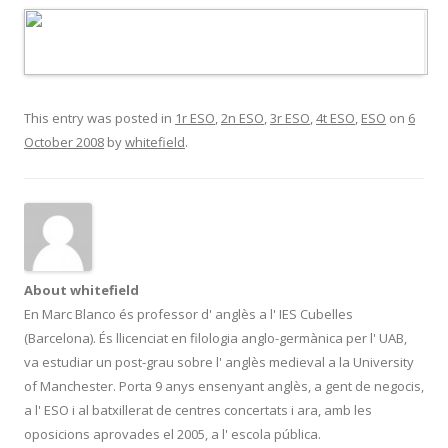
This entry was posted in
1r ESO
,
2n ESO
,
3r ESO
,
4t ESO
,
ESO
on
6
October 2008
by
whitefield
.
About whitefield
En Marc Blanco és professor d' anglès a l' IES Cubelles
(Barcelona). És llicenciat en filologia anglo-germànica per l' UAB,
va estudiar un post-grau sobre l' anglès medieval a la University
of Manchester. Porta 9 anys ensenyant anglès, a gent de negocis,
a l' ESO i al batxillerat de centres concertats i ara, amb les
oposicions aprovades el 2005, a l' escola pública.