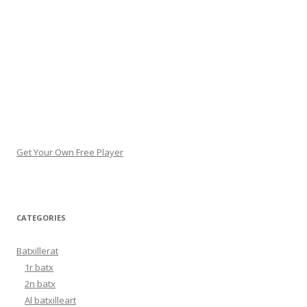
Get Your Own Free Player
CATEGORIES
Batxillerat
1r batx
2n batx
Al batxilleart