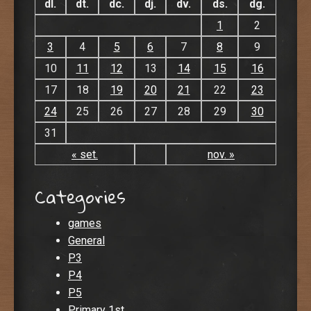
dl.
dt.
dc.
dj.
dv.
ds.
dg.
1
2
3
4
5
6
7
8
9
10
11
12
13
14
15
16
17
18
19
20
21
22
23
24
25
26
27
28
29
30
31
« set.
nov. »
Categories
games
General
P3
P4
P5
Primary 1st