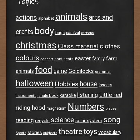
Topics
animals
arts and
actions
alphabet
body
crafts
bugs
carnival
cartoons
christmas
Class material
clothes
colours
easter
farm
family
continents
concert
food
animals
game
Goldilocks
grammar
halloween
house
Hobbies
insects
Little red
listening
karaoke
jungle book
instruments
Numbers
riding hood
magnetism
places
song
science
reading
recycle
solar system
theatre
toys
stories
vocabulary
Sports
subjects