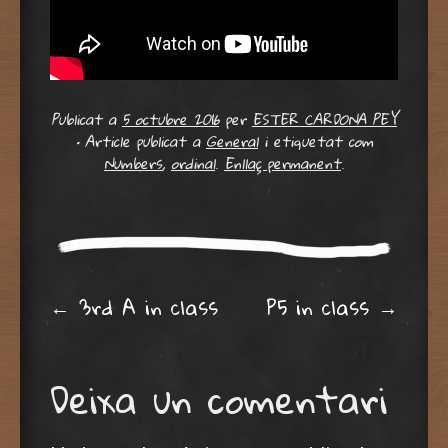
Publicat a
5 octubre 2016
per
ESTER CARDONA PEY
•
Article publicat a
General
i etiquetat com
Numbers
,
ordinal
.
Enllaç permanent
.
Post navigation
←
3rd A in class
P5 in class
→
Deixa un comentari