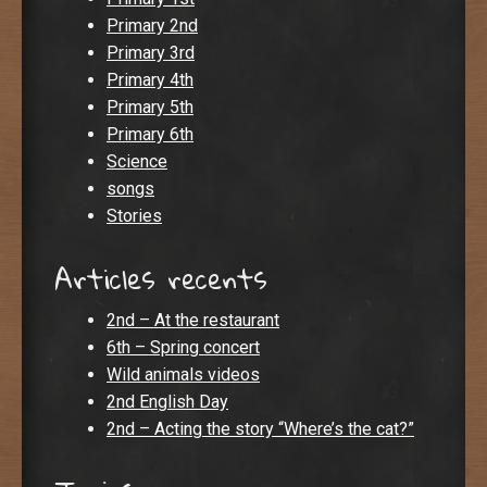
Primary 2nd
Primary 3rd
Primary 4th
Primary 5th
Primary 6th
Science
songs
Stories
Articles recents
2nd – At the restaurant
6th – Spring concert
Wild animals videos
2nd English Day
2nd – Acting the story “Where’s the cat?”