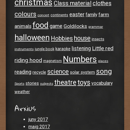
christmas
Class material
clothes
colours
easter
farm
family
continents
concert
food
animals
game
Goldilocks
grammar
halloween
house
Hobbies
insects
Little red
listening
karaoke
jungle book
instruments
Numbers
riding hood
magnetism
places
song
science
reading
recycle
solar system
theatre
toys
stories
vocabulary
Sports
subjects
weather
Arxius
juny 2017
maig 2017