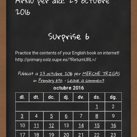
Arxiu per dia:
23 octubre
2016
Surprise 6
Practice the contents of your English book on internet!
http://primary.oolz.oupe.es/?ReturnURL=/
Publicat a
23 octubre 2016
per
MERCHE TRIGAS
in
Primary 6th
•
Leave a comment
octubre 2016
dl.
dt.
dc.
dj.
dv.
ds.
dg.
1
2
3
4
5
6
7
8
9
10
11
12
13
14
15
16
17
18
19
20
21
22
23