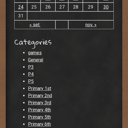
24
25
26
27
28
29
30
31
« set.
nov. »
Categories
games
General
P3
P4
P5
Primary 1st
Primary 2nd
Primary 3rd
Primary 4th
Primary 5th
Primary 6th