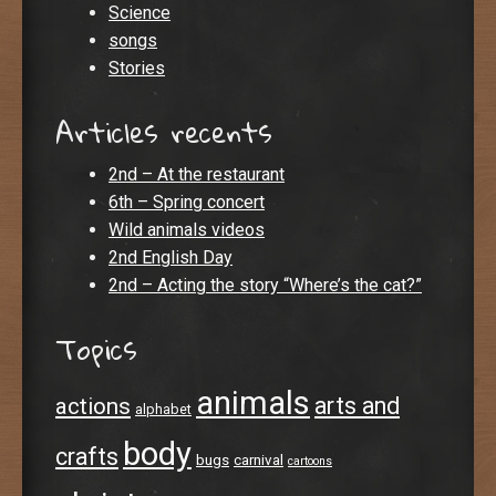
Science
songs
Stories
Articles recents
2nd – At the restaurant
6th – Spring concert
Wild animals videos
2nd English Day
2nd – Acting the story “Where’s the cat?”
Topics
animals
arts and
actions
alphabet
body
crafts
bugs
carnival
cartoons