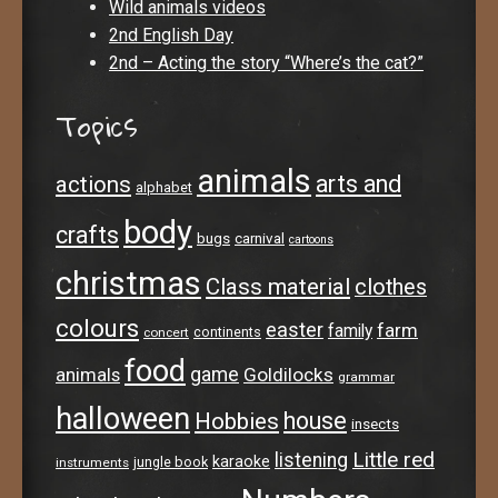
Wild animals videos
2nd English Day
2nd – Acting the story “Where’s the cat?”
Topics
animals
arts and
actions
alphabet
body
crafts
bugs
carnival
cartoons
christmas
Class material
clothes
colours
easter
farm
family
continents
concert
food
animals
game
Goldilocks
grammar
halloween
house
Hobbies
insects
Little red
listening
karaoke
jungle book
instruments