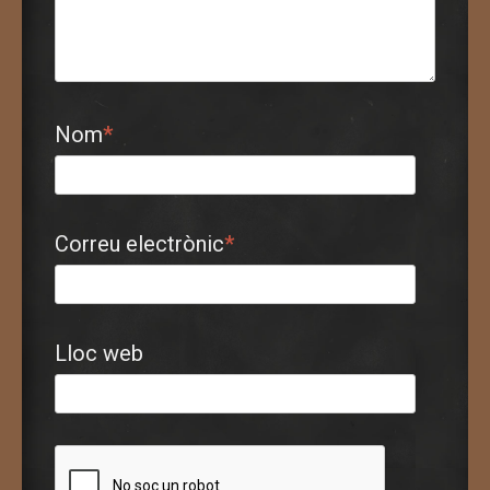
Nom
*
Correu electrònic
*
Lloc web