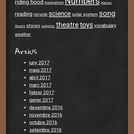
Numbers
riding hood
magnetism
places
song
science
reading
recycle
solar system
theatre
toys
stories
vocabulary
Sports
subjects
weather
Arxius
juny 2017
maig 2017
abril 2017
març 2017
febrer 2017
gener 2017
desembre 2016
novembre 2016
octubre 2016
setembre 2016