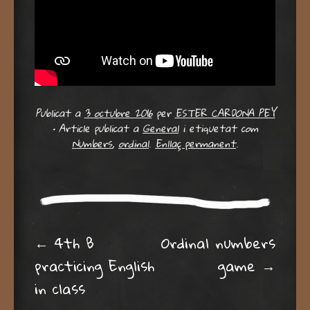
Publicat a
3 octubre 2016
per
ESTER CARDONA PEY
•
Article publicat a
General
i etiquetat com
Numbers
,
ordinal
.
Enllaç permanent
.
Post navigation
←
4th B
Ordinal numbers
practicing English
game
→
in class