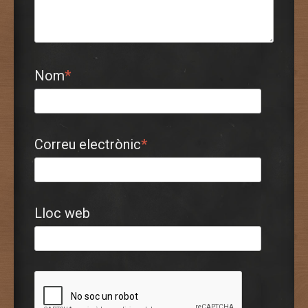
Nom
*
Correu electrònic
*
Lloc web