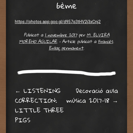
6ème
https://photos.app.goo.gl/d957q3tHV2j3xCnj2
Publicat a
1 novembre 2017
per
M. ELVIRA
MORENO AGUILAR
•
Article publicat a
Francès
.
Enllaç permanent
.
Post navigation
←
LISTENING
Decoració aula
CORRECTION:
música 2017-18
→
LITTLE THREE
PIGS