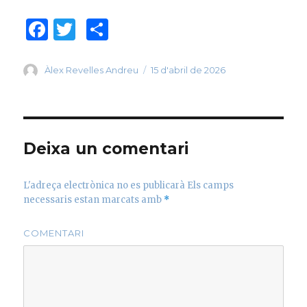
F
T
C
a
w
o
c
it
m
Author
Àlex Revelles Andreu
Posted
15 d'abril de 2026
on
e
te
p
b
r
ar
o
te
Deixa un comentari
o
ix
k
L'adreça electrònica no es publicarà
Els camps
necessaris estan marcats amb
*
COMENTARI