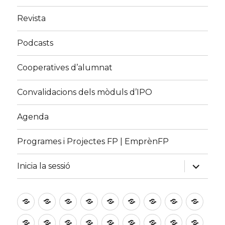
Revista
Podcasts
Cooperatives d’alumnat
Convalidacions dels mòduls d’IPO
Agenda
Programes i Projectes FP | EmprènFP
expand
Inicia la sessió
child
menu
Inici
Què
Qui
Què
Punt
Xerrades,
Premis,
Recursos
Insti
és
l’impulsa?
fem?
d’Atenció
conferències
concursos
i
Ajudes
Directoris
Esdeveniments
Canal
Revista
Podcasts
Cooperatives
Convalida
Agen