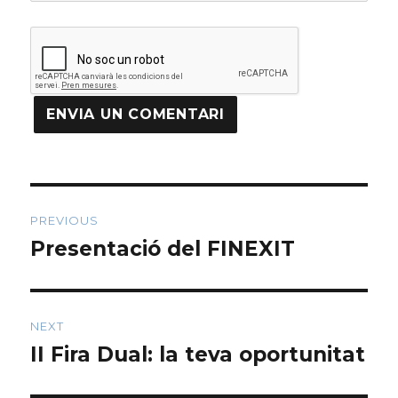
Navegació
PREVIOUS
d'articles
Presentació del FINEXIT
Previous
post:
NEXT
II Fira Dual: la teva oportunitat
Next
post: