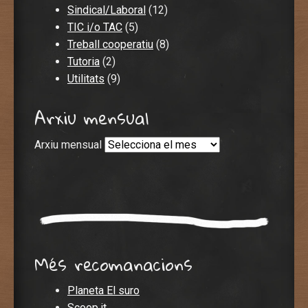
Sindical/Laboral
(12)
TIC i/o TAC
(5)
Treball cooperatiu
(8)
Tutoria
(2)
Utilitats
(9)
Arxiu mensual
Arxiu mensual
Més recomanacions
Planeta El suro
Scoop.it