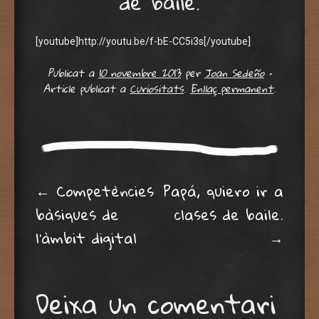
de baile.
[youtube]http://youtu.be/f-bE-CC5i3s[/youtube]
Publicat a
10 novembre 2013
per
Joan Sedeño
•
Article publicat a
Curiositats
.
Enllaç permanent
.
Post navigation
←
Competències
Papá, quiero ir a
bàsiques de
clases de baile.
l’àmbit digital
→
Deixa un comentari