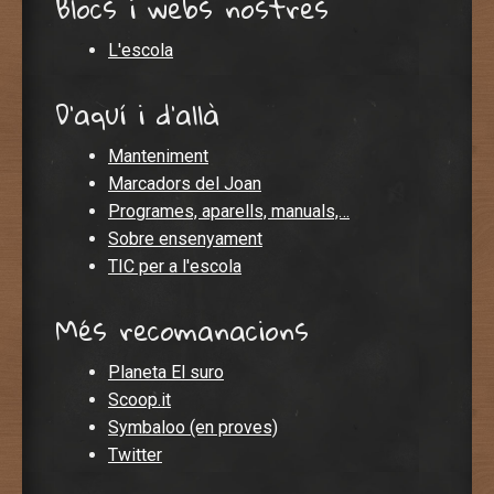
Blocs i webs nostres
L'escola
D'aquí i d'allà
Manteniment
Marcadors del Joan
Programes, aparells, manuals,…
Sobre ensenyament
TIC per a l'escola
Més recomanacions
Planeta El suro
Scoop.it
Symbaloo (en proves)
Twitter