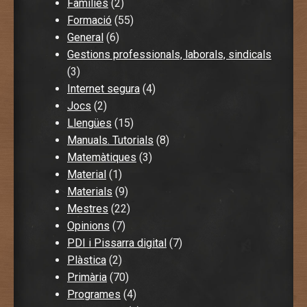
Famílies
(2)
Formació
(55)
General
(6)
Gestions professionals, laborals, sindicals
(3)
Internet segura
(4)
Jocs
(2)
Llengües
(15)
Manuals. Tutorials
(8)
Matemàtiques
(3)
Material
(1)
Materials
(9)
Mestres
(22)
Opinions
(7)
PDI i Pissarra digital
(7)
Plàstica
(2)
Primària
(70)
Programes
(4)