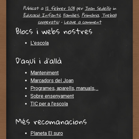
Publicat a
12 febrer 2011
per
Joan Sedeño
in
Educació Infantil
,
Famílies
,
Primària
,
Treball
cooperatiu
•
Leave a comment
Blocs i webs nostres
L'escola
D'aquí i d'allà
Manteniment
Marcadors del Joan
Programes, aparells, manuals,…
Sobre ensenyament
TIC per a l'escola
Més recomanacions
Planeta El suro