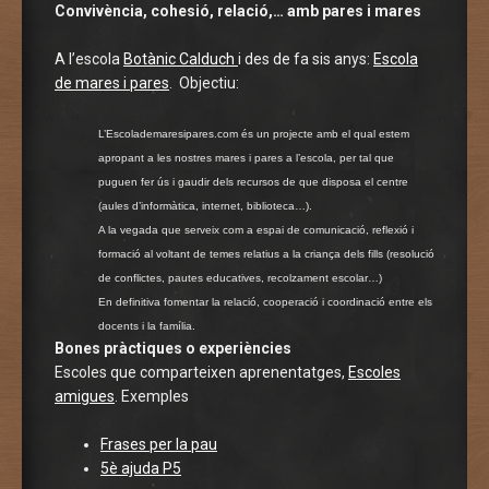
Convivència, cohesió, relació,… amb pares i mares
A l’escola
Botànic Calduch
i des de fa sis anys:
Escola
de mares i pares
. Objectiu:
L’Escolademaresipares.com és un projecte amb el qual estem
apropant a les nostres mares i pares a l’escola, per tal que
puguen fer ús i gaudir dels recursos de que disposa el centre
(aules d’informàtica, internet, biblioteca…).
A la vegada que serveix com a espai de comunicació, reflexió i
formació al voltant de temes relatius a la criança dels fills (resolució
de conflictes, pautes educatives, recolzament escolar…)
En definitiva fomentar la relació, cooperació i coordinació entre els
docents i la família.
Bones pràctiques o experiències
Escoles que comparteixen aprenentatges,
Escoles
amigues
. Exemples
Frases per la pau
5è ajuda P5