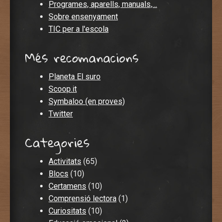
Programes, aparells, manuals,…
Sobre ensenyament
TIC per a l'escola
Més recomanacions
Planeta El suro
Scoop.it
Symbaloo (en proves)
Twitter
Categories
Activitats
(65)
Blocs
(10)
Certamens
(10)
Comprensió lectora
(1)
Curiositats
(10)