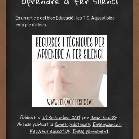
aprendre a fer silenci
És un article del bloc
Educació i les
TIC. Aquest bloc
està ple d’idees.
Publicat a
29 setembre 2013
per
Joan Sedeño
•
Article publicat a
Bones práctiques
,
Ensenyament
,
Recursos educatius
.
Enllaç permanent
.