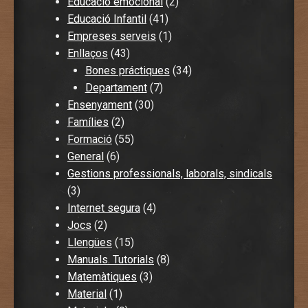
Educació emocional
(2)
Educació Infantil
(41)
Empreses serveis
(1)
Enllaços
(43)
Bones práctiques
(34)
Departament
(7)
Ensenyament
(30)
Famílies
(2)
Formació
(55)
General
(6)
Gestions professionals, laborals, sindicals
(3)
Internet segura
(4)
Jocs
(2)
Llengües
(15)
Manuals. Tutorials
(8)
Matemàtiques
(3)
Material
(1)