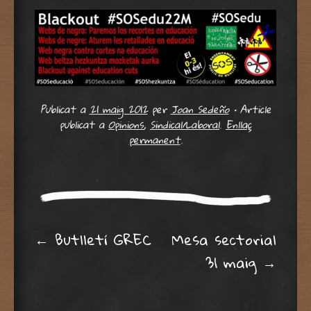
Publicat a
21 maig 2012
per
Joan Sedeño
•
Article
publicat a
Opinions
,
Sindical/Laboral
.
Enllaç
permanent
.
Post navigation
←
Butlletí GREC
Mesa sectorial
31 maig
→