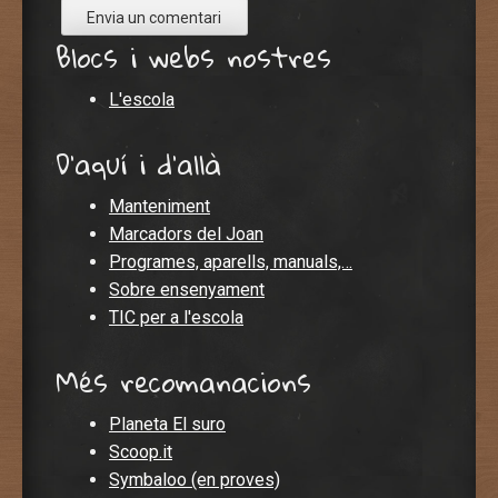
Blocs i webs nostres
L'escola
D'aquí i d'allà
Manteniment
Marcadors del Joan
Programes, aparells, manuals,…
Sobre ensenyament
TIC per a l'escola
Més recomanacions
Planeta El suro
Scoop.it
Symbaloo (en proves)