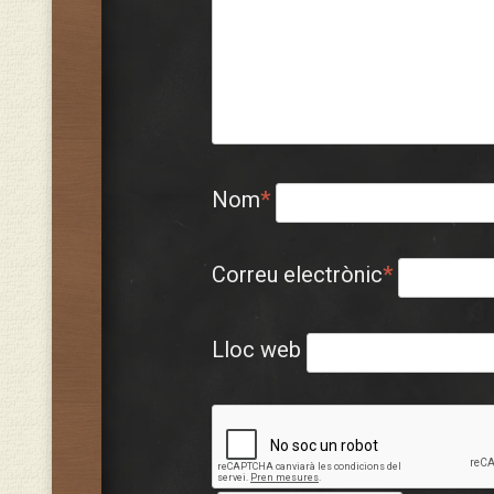
Nom
*
Correu electrònic
*
Lloc web