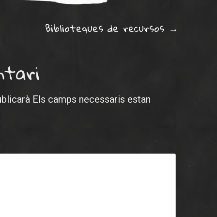
ation
Biblioteques de recursos
→
ntari
ublicarà
Els camps necessaris estan