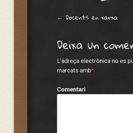
Post navig
←
Docents en xarxa
Deixa un come
L'adreça electrònica no es p
marcats amb
*
Comentari