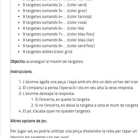
9 targetes sumands 2+ … (color verd)
9 targetes sumands 3+ … (color groc)
9 targetes sumands 4+ … (color taronja)
9 targetes sumands 5+ … (color rosa)
9 targetes sumands 6+ … (color lila)
9 targetes sumands 7+ … (color blau fosc)
9 targetes sumands 8+ … (color blau clar)
9 targetes sumands 9+ … (color verd fosc)
9 targetes dobles (color gris)
Objectiu:
aconseguir el màxim de targetes.
Instruccions:
L’alumne agafa una peça i tapa amb els dits un dels vértex del triang
El company/a pensa l’operació i diu en veu alta la seva resposta.
L’alumne destapa la resposta.
Si l’encerta, es queda la targeta
Si no l’encerta, es deixa la targeta a sota el munt de target
El joc s’acaba quan no queden targetes.
Altres opcions de joc:
Per jugar sol, es podria utilitzar una pinça d’estendre la roba per tapar un d
després les targetes cap per avall.