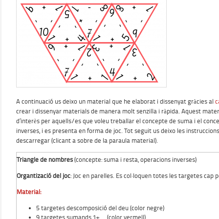
A continuació us deixo un material que he elaborat i dissenyat gràcies al
c
crear i dissenyar materials de manera molt senzilla i ràpida. Aquest mater
d’interès per aquells/es que voleu treballar el concepte de suma i el con
inverses, i es presenta en forma de joc. Tot seguit us deixo les instruccions 
descarregar (clicant a sobre de la paraula material).
Triangle de nombres
(concepte: suma i resta, operacions inverses)
Organtizació del joc
: Joc en parelles. Es col·loquen totes les targetes cap p
Material:
5 targetes descomposició del deu (color negre)
9 targetes sumands 1+ … (color vermell)