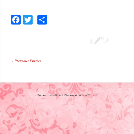
Facebook
Twitter
Comparteix
« Previous Entries
Fet amb
WordPress
. Dissenyat per
WebTuts.pl