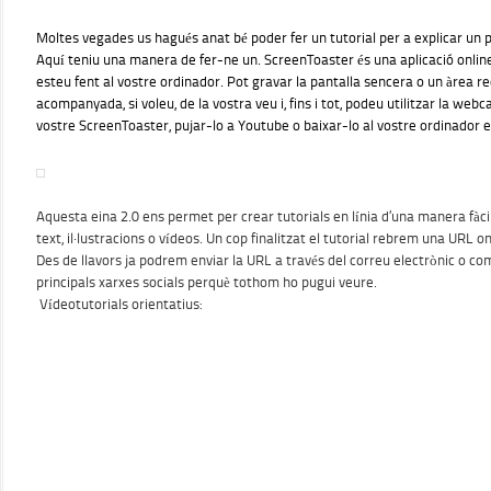
Moltes vegades us hagués anat bé poder fer un tutorial per a explicar un 
Aquí teniu una manera de fer-ne un.
ScreenToaster
és una aplicació onlin
esteu fent al vostre ordinador. Pot gravar la pantalla sencera o un àrea 
acompanyada, si voleu, de la vostra veu i, fins i tot, podeu utilitzar la we
vostre ScreenToaster, pujar-lo a Youtube o baixar-lo al vostre ordinador 
Aquesta eina 2.0 ens permet per crear tutorials en línia d’una manera fàci
text, il·lustracions o vídeos. Un cop finalitzat el tutorial rebrem una URL o
Des de llavors ja podrem enviar la URL a través del correu electrònic o com
principals xarxes socials perquè tothom ho pugui veure.
Vídeotutorials orientatius: