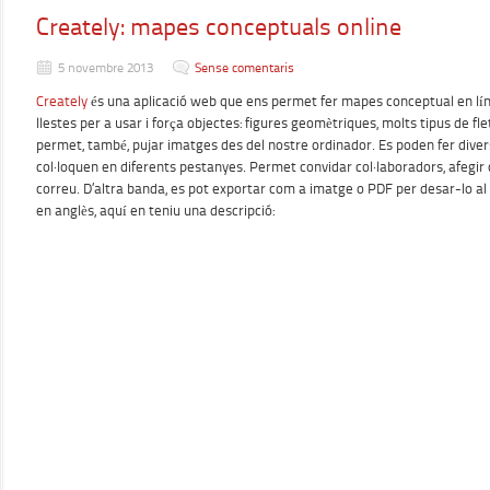
Creately: mapes conceptuals online
5 novembre 2013
Sense comentaris
Creately
és una aplicació web que ens permet fer mapes conceptual en línia
llestes per a usar i força objectes: figures geomètriques, molts tipus de fl
permet, també, pujar imatges des del nostre ordinador. Es poden fer dive
col·loquen en diferents pestanyes. Permet convidar col·laboradors, afegir
correu. D’altra banda, es pot exportar com a imatge o PDF per desar-lo al 
en anglès, aquí en teniu una descripció: