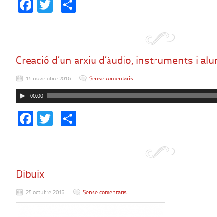
Facebook
Twitter
Comparteix
Creació d’un arxiu d’àudio, instruments i a
15 novembre 2016
Sense comentaris
Reproductor
00:00
d'àudio
Facebook
Twitter
Comparteix
Dibuix
25 octubre 2016
Sense comentaris