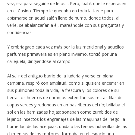
vez, era para seguirle de lejos… Pero, ¡bah!, que le esperasen
en el Casino. Tiempo le quedaba en toda la tarde para
abismarse en aquel salón lleno de humo, donde todos, al
verle, se abalanzarían a él, mareándole con sus preguntas y
confidencias.
Y embriagado cada vez más por la luz meridional y aquellos
perfumes primaverales en pleno invierno, torció por una
callejuela, dirigiéndose al campo.
Al salir del antiguo barrio de la Judería y verse en plena
campiña, respiró con amplitud, como si quisiera encerrar en
sus pulmones toda la vida, la frescura y los colores de su
tierra.Los huertos de naranjos extendían sus rectas filas de
copas verdes y redondas en ambas riberas del río; brillaba el
sol en las barnizadas hojas; sonaban como zumbidos de
lejanos insectos los engranajes de las máquinas del riego; la
humedad de las acequias, unida a las tenues nubecillas de las
chimeneas de los motores, formaba en el espacio una