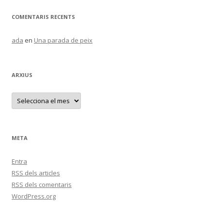
COMENTARIS RECENTS
ada
en
Una parada de peix
ARXIUS
A
r
x
i
u
s
META
Entra
RSS
dels articles
RSS
dels comentaris
WordPress.org