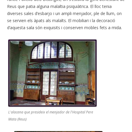
Reus que patia alguna malaltia psiquiàtrica. El lloc tenia
diverses sales d’esbarjo i un ampli menjador, ple de llum, on
se servien els àpats als malalts. El mobiliari i la decoració
d’aquesta sala són exquisits i conserven mobles fets a mida.
L'alacena que presideix el menjador de l'Hospital Pere
Mata (Reus)