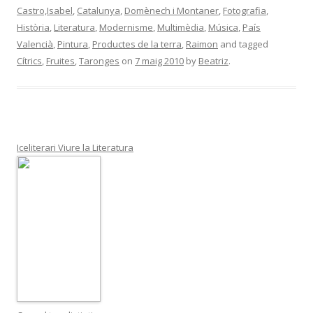
Castro,Isabel
,
Catalunya
,
Domènech i Montaner
,
Fotografia
,
Història
,
Literatura
,
Modernisme
,
Multimèdia
,
Música
,
País
Valencià
,
Pintura
,
Productes de la terra
,
Raimon
and tagged
Cítrics
,
Fruites
,
Taronges
on
7 maig 2010
by
Beatriz
.
Iceliterari Viure la Literatura