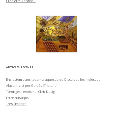
Crea el teu distintiu
ARTICLES RECENTS
Ens estem translladant a aquest bloc. Disculpeu les molèsties
Alacant, vist per Galdós (Tristana)
Taronges i erotisme: Cítric Desig
Entre naranjos
Tres llimones