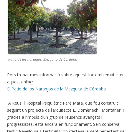
Patio de los naranjos. Mezquita de Córdoba
Pots trobar més informació sobre aquest lloc emblemàtic, en
aquest enllaç:
El Patio de los Naranjos de la Mezquita de Córdoba
A Reus, l’Hospital Psiquiàtric Pere Mata, que fou construït
seguint un projecte de l’arquitecte L. Domènech i Montaner, i
gràcies a l’impuls d’un grup de reusencs avançats i
progressistes, està encara en funcionament. Se’n conserva
l’antic Pavelló dels Distingits, on s’estava la gent benestant de