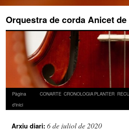
Orquestra de corda Anicet de
Pàgina
CONARTE
CRONOLOGIA
PLANTER
REC
Vés
d'inici
al
contingut
6 de juliol de 2020
Arxiu diari: