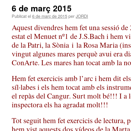
6 de març 2015
Publicat el
6 de març de 2015
per
JORDI
Aquest divendres hem fet una sessió de 
estat el Menuet nº1 de J.S.Bach i hem vi
de la Patri, la Sònia i la Rosa Maria (i
vingut algunes mares perquè avui era di
ConArte. Les mares han tocat amb la nos
Hem fet exercicis amb l’arc i hem dit e
síl·labes i els hem tocat amb els instru
el repàs del Cangur. Surt molt bé!!! I a l
inspectora els ha agradat molt!!!
Tot seguit hem fet exercicis de lectura, pa
hem vist aquests dos vídeos de la Marta