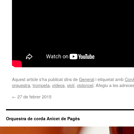
Aquest article s'ha publicat dins de
General
i etiquetat amb
ConA
orquestra
,
trompeta
,
vídeos
,
violí
,
violoncel
. Afegiu a les adreces 
←
27 de febrer 2015
Orquestra de corda Anicet de Pagès