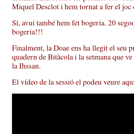
Miquel Desclot i hem tornat a fer el joc
Sí, avui també hem fet bogeria. 20 se
bogeria!!!
Finalment, la Doae ens ha llegit el seu p
quadern de Bitàcola i la setmana que ve l
la Ihssan.
El vídeo de la sessió el podeu veure aqu