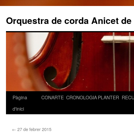
Orquestra de corda Anicet de
Pàgina
CONARTE
CRONOLOGIA
PLANTER
REC
Vés
d'inici
al
contingut
←
27 de febrer 2015