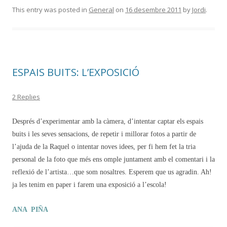
This entry was posted in
General
on
16 desembre 2011
by
Jordi
.
ESPAIS BUITS: L’EXPOSICIÓ
2 Replies
Després d’experimentar amb la càmera, d’intentar captar els espais
buits i les seves sensacions, de repetir i millorar fotos a partir de
l’ajuda de la Raquel o intentar noves idees, per fi hem fet la tria
personal de la foto que més ens omple juntament amb el comentari i la
reflexió de l’artista…que som nosaltres. Esperem que us agradin. Ah!
ja les tenim en paper i farem una exposició a l’escola!
ANA PIÑA