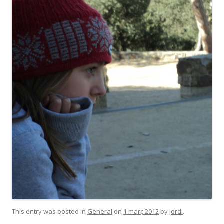
This entry was posted in
General
on
1 març 2012
by
Jordi
.