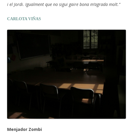
i el Jordi. Igualment que no sigui gaire bona m’agrada molt.”
CARLOTA VIÑAS
Menjador Zombi