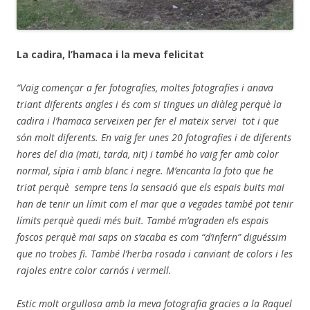
La cadira, l’hamaca i la meva felicitat
“Vaig començar a fer fotografies, moltes fotografies i anava
triant diferents angles i és com si tingues un diàleg perquè la
cadira i l’hamaca serveixen per fer el mateix servei tot i que
són molt diferents. En vaig fer unes 20 fotografies i de diferents
hores del dia (mati, tarda, nit) i també ho vaig fer amb color
normal, sípia i amb blanc i negre. M’encanta la foto que he
triat perquè sempre tens la sensació que els espais buits mai
han de tenir un límit com el mar que a vegades també pot tenir
límits perquè quedi més buit. També m’agraden els espais
foscos perquè mai saps on s’acaba es com “d’infern” diguéssim
que no trobes fi. També l’herba rosada i canviant de colors i les
rajoles entre color carnós i vermell.
Estic molt orgullosa amb la meva fotografia gracies a la Raquel