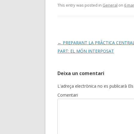
This entry was posted in
General
on
6 mar
Post
←
PREPARANT LA PRÀCTICA CENTRAL
navigation
PART: EL MÓN INTERPOSAT
Deixa un comentari
L'adreça electrònica no es publicarà
Els
Comentari