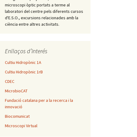
microscopi òptic portats a terme al
laboratori del centre pels diferents cursos
d'E.S.O., excursions relacionades amb la
ciència entre altres activitats.
Enllaços d’interés
Cultiu Hidropònic 1A
Cultiu Hidropònic 1rB
CDEC
MicrobioCAT
Fundació catalana per a la recerca i la
innovació
Biocomunicat
Microscopi Virtual