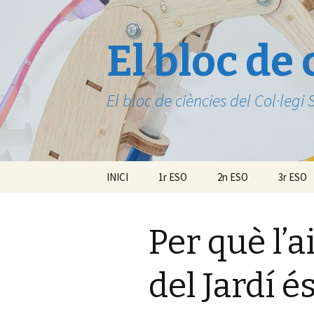
El bloc de 
El bloc de ciències del Col·legi
Vés
INICI
1r ESO
2n ESO
3r ESO
al
contingut
Per què l’a
del Jardí é