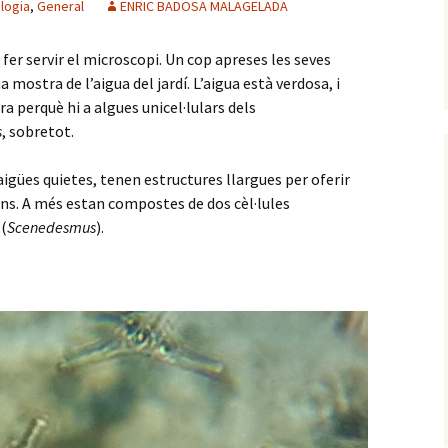
logia
,
General
ENRIC BADOSA MALAGELADA
fer servir el microscopi. Un cop apreses les seves
mostra de l’aigua del jardí. L’aigua està verdosa, i
 perquè hi a algues unicel·lulars dels
s
, sobretot.
igües quietes, tenen estructures llargues per oferir
 fons. A més estan compostes de dos cèl·lules
 (
Scenedesmus
).