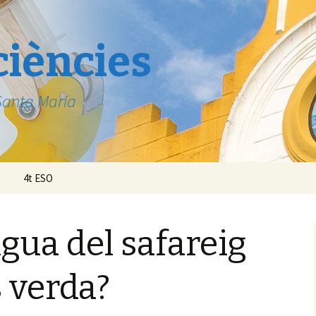
ciències
 Santa Maria
4t ESO
igua del safareig
s verda?