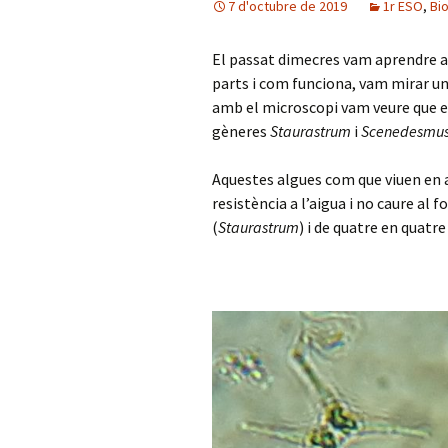
7 d'octubre de 2019
1r ESO
,
Bio
El passat dimecres vam aprendre a 
parts i com funciona, vam mirar una 
amb el microscopi vam veure que era
gèneres
Staurastrum
i
Scenedesmu
Aquestes algues com que viuen en a
resistència a l’aigua i no caure al
(
Staurastrum
) i de quatre en quatre