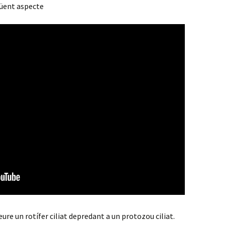
güent aspecte
e un rotífer ciliat depredant a un protozou ciliat.