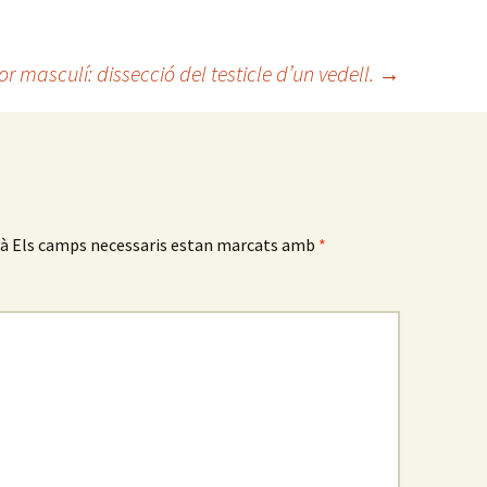
r masculí: dissecció del testicle d’un vedell.
→
rà
Els camps necessaris estan marcats amb
*