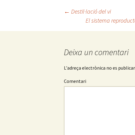
o
er
p
←
Destil·lació del vi
o
ar
El sistema reproducto
Navegació
k
te
ix
pels
Deixa un comentari
articles
L'adreça electrònica no es publica
Comentari