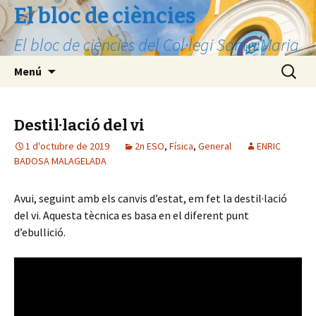
El bloc de ciències
El bloc de ciències del Col·legi Santa Maria
Vés
Cerca:
Menú
al
contingut
Destil·lació del vi
1 d'octubre de 2019
2n ESO
,
Física
,
General
ENRIC
BADOSA MALAGELADA
Avui, seguint amb els canvis d’estat, em fet la destil·lació
del vi. Aquesta tècnica es basa en el diferent punt
d’ebullició.