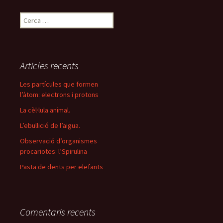
C
e
r
c
a
Articles recents
:
Les partícules que formen
l’àtom: electrons i protons
La cèl·lula animal.
L’ebullició de l’aigua.
Observació d’organismes
procariotes: l’Spirulina
Pasta de dents per elefants
Comentaris recents