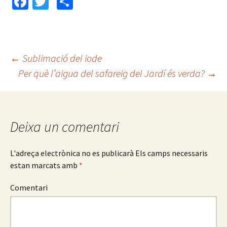
Fa
T
C
ce
wi
o
b
tt
m
o
er
p
←
Sublimació del iode
o
ar
Per què l’aigua del safareig del Jardí és verda?
→
Navegació
k
te
ix
pels
Deixa un comentari
articles
L'adreça electrònica no es publicarà
Els camps necessaris
estan marcats amb
*
Comentari