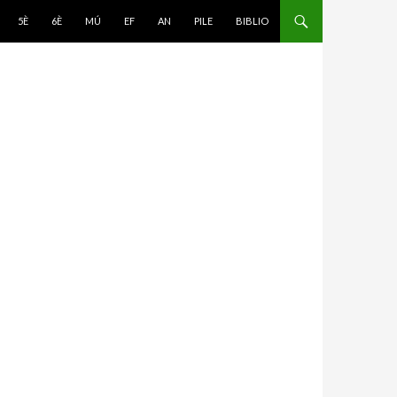
5È
6È
MÚ
EF
AN
PILE
BIBLIO