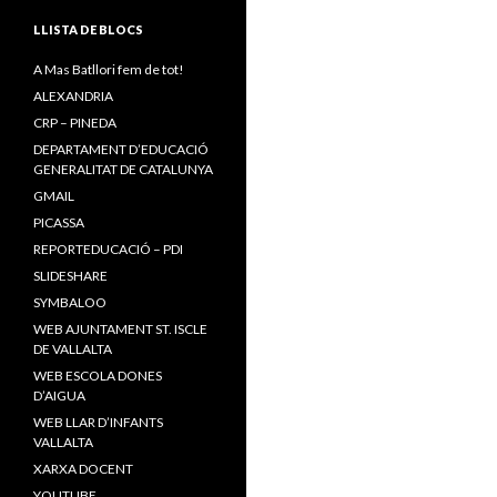
LLISTA DE BLOCS
A Mas Batllori fem de tot!
ALEXANDRIA
CRP – PINEDA
DEPARTAMENT D’EDUCACIÓ
GENERALITAT DE CATALUNYA
GMAIL
PICASSA
REPORTEDUCACIÓ – PDI
SLIDESHARE
SYMBALOO
WEB AJUNTAMENT ST. ISCLE
DE VALLALTA
WEB ESCOLA DONES
D’AIGUA
WEB LLAR D’INFANTS
VALLALTA
XARXA DOCENT
YOUTUBE