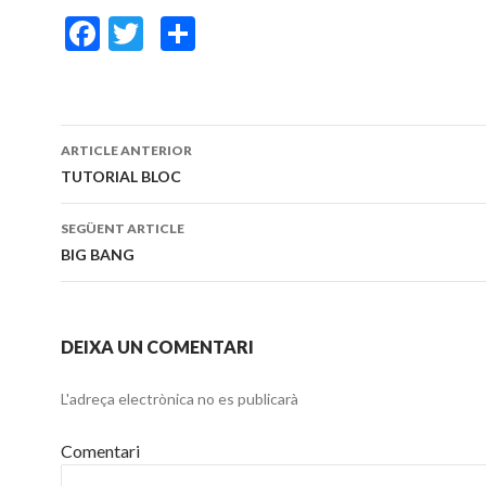
F
T
C
ac
w
o
e
itt
m
b
er
p
ARTICLE ANTERIOR
o
ar
Navegació
TUTORIAL BLOC
o
te
pels
SEGÜENT ARTICLE
k
ix
articles
BIG BANG
DEIXA UN COMENTARI
L'adreça electrònica no es publicarà
Comentari