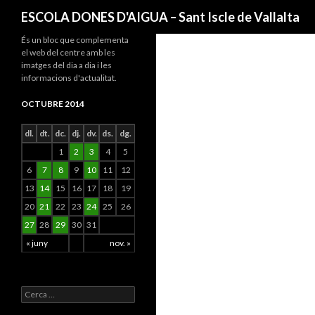
Cerca
ESCOLA DONES D'AIGUA – Sant Iscle de Vallalta
És un bloc que complementa
el web del centre amb les
imatges del dia a dia i les
informacions d'actualitat.
OCTUBRE 2014
dl.
dt.
dc.
dj.
dv.
ds.
dg.
1
2
3
4
5
6
7
8
9
10
11
12
13
14
15
16
17
18
19
20
21
22
23
24
25
26
27
28
29
30
31
« juny
nov. »
C
e