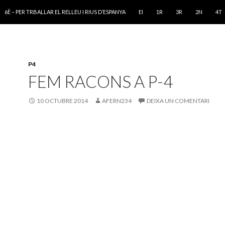
VÉS AL CONTINGUT
6È – PER TRBALLAR EL RELLEU I RIUS D’ESPANYA
EI
1R
3R
2N
4T
P4
FEM RACONS A P-4
10 OCTUBRE 2014
AFERN234
DEIXA UN COMENTARI