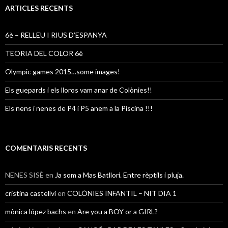
a
ARTICLES RECENTS
:
6è – RELLEU I RIUS D’ESPANYA
TEORIA DEL COLOR 6è
Olympic games 2015…some images!
Els guepards i els lloros vam anar de Colònies!!
Els nens i nenes de P4 i P5 anem a la Piscina !!!
COMENTARIS RECENTS
NENES SISÈ
en
Ja som a Mas Batllori. Entre rèptils i pluja.
cristina castellvi
en
COLÒNIES INFANTIL – NIT DIA 1
mònica lópez bachs
en
Are you a BOY or a GIRL?