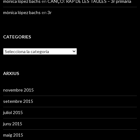
mònica lópez bachs
en
CANÇÓ: RAP DE LES TAULES – 3r primària
mònica lópez bachs
en
3r
CATEGORIES
C
a
t
e
g
ARXIUS
o
r
novembre 2015
i
e
setembre 2015
s
juliol 2015
juny 2015
maig 2015