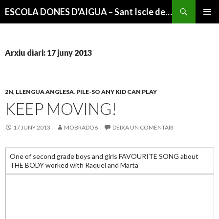
Cerca
ESCOLA DONES D'AIGUA – Sant Iscle de Vallalta
VÉS
MENÚ
AL
PRINCI
CONTINGUT
Arxiu diari: 17 juny 2013
2N
,
LLENGUA ANGLESA
,
PILE-SO ANY KID CAN PLAY
KEEP MOVING!
17 JUNY 2013
MOBRADO6
DEIXA UN COMENTARI
One of second grade boys and girls FAVOURITE SONG about
THE BODY worked with Raquel and Marta