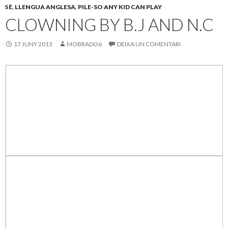
o
ar
5È
,
LLENGUA ANGLESA
,
PILE-SO ANY KID CAN PLAY
o
te
CLOWNING BY B.J AND N.C
k
ix
17 JUNY 2013
MOBRADO6
DEIXA UN COMENTARI