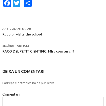
F
T
C
ac
w
o
e
itt
m
b
er
p
ARTICLE ANTERIOR
o
ar
Navegació
Rudolph visits the school
o
te
pels
SEGÜENT ARTICLE
k
ix
articles
RACÓ DEL PETIT CIENTÍFIC: Mira com sura!!!
DEIXA UN COMENTARI
L'adreça electrònica no es publicarà
Comentari