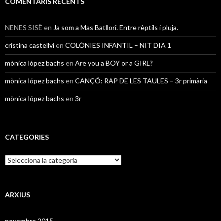
COMENTARIS RECENTS
NENES SISÈ
en
Ja som a Mas Batllori. Entre rèptils i pluja.
cristina castellvi
en
COLÒNIES INFANTIL – NIT DIA 1
mònica lópez bachs
en
Are you a BOY or a GIRL?
mònica lópez bachs
en
CANÇÓ: RAP DE LES TAULES – 3r primària
mònica lópez bachs
en
3r
CATEGORIES
C
a
t
e
g
ARXIUS
o
r
novembre 2015