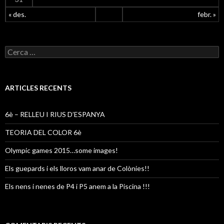
« des.
febr. »
C
e
r
c
a
ARTICLES RECENTS
:
6è – RELLEU I RIUS D’ESPANYA
TEORIA DEL COLOR 6è
Olympic games 2015…some images!
Els guepards i els lloros vam anar de Colònies!!
Els nens i nenes de P4 i P5 anem a la Piscina !!!