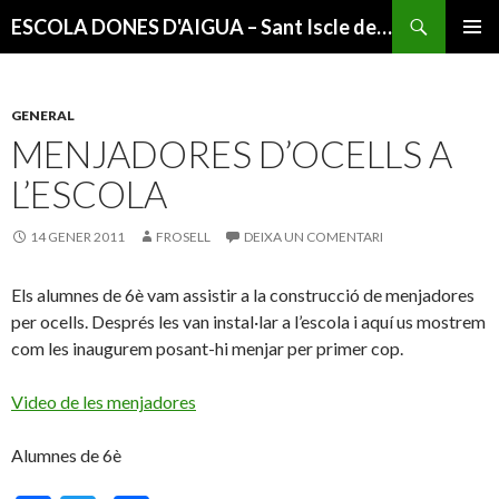
Cerca
ESCOLA DONES D'AIGUA – Sant Iscle de Vallalta
VÉS
MENÚ
AL
PRINCI
CONTINGUT
GENERAL
MENJADORES D’OCELLS A
L’ESCOLA
14 GENER 2011
FROSELL
DEIXA UN COMENTARI
Els alumnes de 6è vam assistir a la construcció de menjadores
per ocells. Després les van instal·lar a l’escola i aquí us mostrem
com les inaugurem posant-hi menjar per primer cop.
Video de les menjadores
Alumnes de 6è