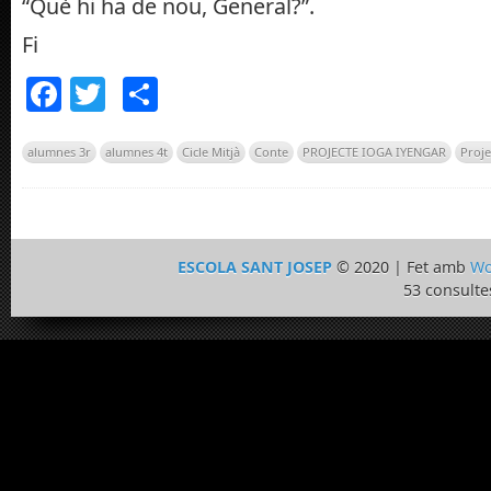
“Què hi ha de nou, General?”.
Fi
Facebook
Twitter
Comparteix
alumnes 3r
alumnes 4t
Cicle Mitjà
Conte
PROJECTE IOGA IYENGAR
Proje
ESCOLA SANT JOSEP
© 2020 | Fet amb
Wo
53 consulte