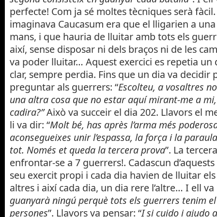
perfecte! Com ja sé moltes tècniques serà fàcil.
imaginava Caucasum era que el lligarien a una 
mans, i que hauria de lluitar amb tots els guer
així, sense disposar ni dels braços ni de les c
va poder lluitar… Aquest exercici es repetia un di
clar, sempre perdia. Fins que un dia va decidir pa
preguntar als guerrers: “
Escolteu, a vosaltres n
una altra cosa que no estar aquí mirant-me a mi, q
cadira?”
Això va succeir el dia 202. Llavors el me
li va dir: “
Molt bé, has après l’arma més poderosa:
aconsegueixes unir l’espassa, la força i la paraula
tot. Només et queda la tercera prova
”. La tercer
enfrontar-se a 7 guerrers!. Cadascun d’aquests 
seu exercit propi i cada dia havien de lluitar el
altres i així cada dia, un dia rere l’altre… I ell v
guanyarà ningú perquè tots els guerrers tenim e
persones
”. Llavors va pensar: “
I si cuido i ajudo 