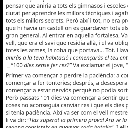
pensar que aniria a tots els gimnasos i escoles
ciutat per aprendre les millors tècniques i agafa
tots els millors secrets. Però així i tot, no era pr
que hi havia un castell on es guardaven tots els
gran general. Al entrar en aquella fortalesa, V
vell, que era el savi que residia allà, i el va obli
totes les armes, la roba que portava… Tot. Llavors
aniràs a la teva habitació i començaràs el teu e
_ “100
dies sense fer res?”
Va exclamar el jove, “
Primer va començar a perdre la paciència; a co
començar a fer tonteries; després, a desesperar-
començar a estar nerviós perquè no podia sortir
Però passats 101 dies va començar a sentir que
coses no aconseguia canviar res i que els dies
si tenia paciència. Així va ser com el vell mestre 
li va dir: “
Has superat la primera prova! Ara ve la
segona consisteix en guanyar cada batalla
”. I e