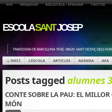
AFA
MENJADOR
BIBLIOTECA – EPERGAM
TWITTER
ESCOLA
SANT
JOSEP
TRAVESSERA DE BARCELONA 78-82 -08620- SANT VICENÇ DELS HOR
INICI
L’ESCOLA
ARTICLES
AGENDA
AFA
Posts tagged
alumnes 3
CONTE SOBRE LA PAU: EL MILLOR
MÓN