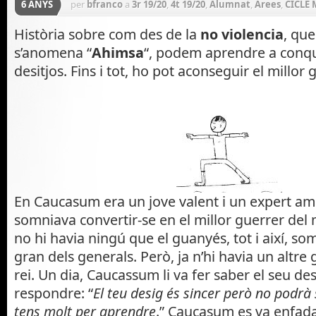
6 ANYS
per
bfranco
a
3r 19/20
,
4t 19/20
,
Alumnat
,
Àrees
,
CICLE 
General
,
Ioga
,
Ioga Iyengar
,
Projectes
Història sobre com des de la
no violencia
, que
s’anomena “
Ahimsa
“, podem aprendre a conque
desitjos. Fins i tot, ho pot aconseguir el millor
En Caucasum era un jove valent i un expert am
somniava convertir-se en el millor guerrer del m
no hi havia ningú que el guanyés, tot i així, so
gran dels generals. Però, ja n’hi havia un altre 
rei. Un dia, Caucassum li va fer saber el seu desig
respondre: “
El teu desig és sincer però no podrà
tens molt per aprendre
.” Caucasum es va enfada