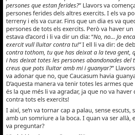
persones que estan ferides?
” Llavors va comença
persones ferides dels altres exercits. I els va po
terreny i els va curar. Fins que un dia es va qu
persones de tots els exercits. Però va haver u
estava d’acord i li va dir un dia: “
No, no… Jo enca
exercit vull lluitar contra tu!”
I ell li va dir: de de
contra tothom, tu que has deixat a la teva gent, 
i has deixat totes les persones abandonades del t
creus que pots lluitar amb mi i guanyar?
” Llavor
va adonar que no, que Caucasum havia guanyat 
D’aquesta manera va tenir totes les armes que 
és la que més li va agradar, ja que no va haver 
contra tots els exercits!
I així, se’n va tornar cap a palau, sense escuts
amb un somriure a la boca. I quan va ser allà, e
va preguntar?