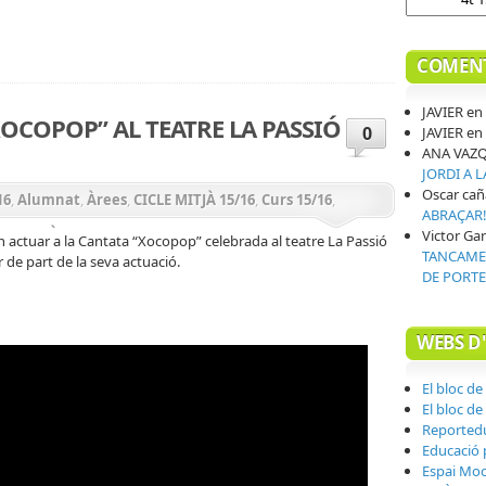
COMENT
JAVIER
en
“XOCOPOP” AL TEATRE LA PASSIÓ
0
JAVIER
en
ANA VAZ
JORDI A 
Oscar cañ
16
,
Alumnat
,
Àrees
,
CICLE MITJÀ 15/16
,
Curs 15/16
,
ABRAÇAR
s
,
PRIMÀRIA 15/16
,
Sortides
Victor Gar
n actuar a la Cantata “Xocopop” celebrada al teatre La Passió
TANCAMEN
de part de la seva actuació.
DE PORTE
WEBS D
El bloc de
El bloc de
Reported
Educació p
Espai Mo