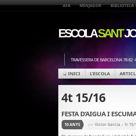
AFA
MENJADOR
BIBLIOTECA 
ESCOLA
SANT
JO
TRAVESSERA DE BARCELONA 78-82 -
INICI
L’ESCOLA
ARTICL
4t 15/16
FESTA D’AIGUA I ESCUMA
10 ANYS
per
Victor Garcia
a
1r 15/
CICLE INICIAL 15/16
,
CICL