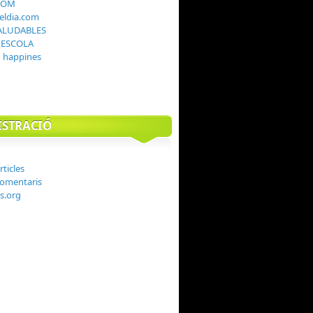
COM
teldia.com
ALUDABLES
I ESCOLA
g happines
STRACIÓ
rticles
comentaris
s.org