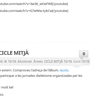
outube.com/watch?v=3w3K_wOeFWI[/youtube]
outube.com/watch?v=G7wWw-tybCw[/youtube]
teix
CICLE MITJÀ
0
16
,
4t 15/16
,
Alumnat
,
Àrees
,
CICLE MITJÀ 15/16
,
Curs 15/16
,
A 15/16
,
Sortides
m extern. Comproveu l'adreça de l'àlbum.
Ajuda
.
a participar a les jornades d’atletisme organitzades per les
r molt bé!
os.