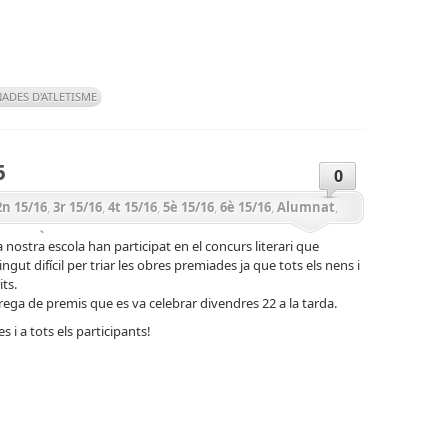
teix
ADES D'ATLETISME
6
0
2n 15/16
,
3r 15/16
,
4t 15/16
,
5è 15/16
,
6è 15/16
,
Alumnat
,
E MITJÀ 15/16
,
CICLE SUPERIOR 15/16
,
Curs 15/16
,
Festes
nostra escola han participat en el concurs literari que
ngut difícil per triar les obres premiades ja que tots els nens i
RIA 15/16
ts.
ntrega de premis que es va celebrar divendres 22 a la tarda.
 i a tots els participants!