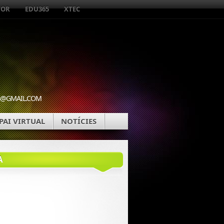
TOR
EDU365
XTEC
WEB@GMAIL.COM
PAI VIRTUAL
NOTÍCIES
A