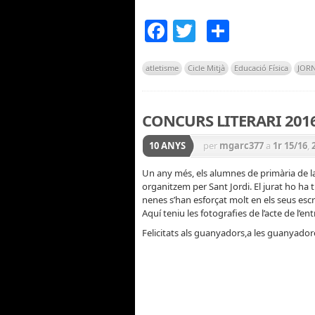
Facebook
Twitter
Compar
atletisme
Cicle Mitjà
Educació Física
JORN
CONCURS LITERARI 201
10 ANYS
per
mgarc377
a
1r 15/16
,
CICLE INICIAL 15/16
,
CICL
Un any més, els alumnes de primària de la 
organitzem per Sant Jordi. El jurat ho ha ti
escolars
,
Llengua
,
PRIMÀ
nenes s’han esforçat molt en els seus escri
Aquí teniu les fotografies de l’acte de l’e
Felicitats als guanyadors,a les guanyadores