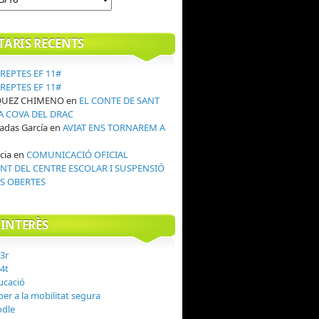
ARIS RECENTS
REPTES EF 11#
REPTES EF 11#
QUEZ CHIMENO
en
EL CONTE DE SANT
LA COVA DEL DRAC
adas García
en
AVIAT ENS TORNAREM A
!
cia
en
COMUNICACIÓ OFICIAL
T DEL CENTRE ESCOLAR I SUSPENSIÓ
S OBERTES
'INTERÈS
 3r
 4t
ucació
er a la mobilitat segura
odle