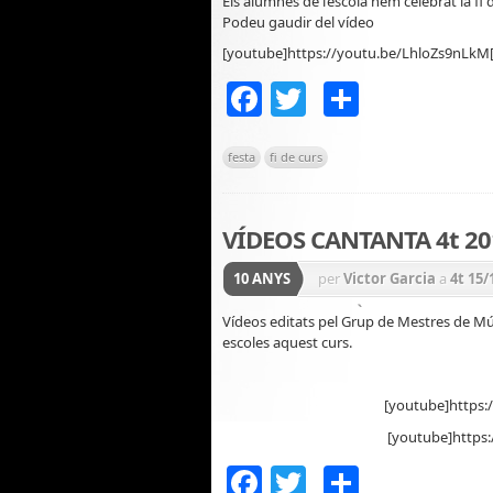
Els alumnes de l’escola hem celebrat la fi
Podeu gaudir del vídeo
escolars
,
General
,
INFAN
[youtube]https://youtu.be/LhloZs9nLkM
15/16
Facebook
Twitter
Compar
festa
fi de curs
VÍDEOS CANTANTA 4t 20
10 ANYS
per
Victor Garcia
a
4t 15/
PRIMÀRIA 15/16
Vídeos editats pel Grup de Mestres de Mús
escoles aquest curs.
[youtube]https
[youtube]https
Facebook
Twitter
Compar