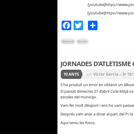
[youtube]https://www.y
[youtube]https://www.y
Facebook
Twitter
Compar
danone
tercer
JORNADES D’ATLETISME 
10 ANYS
per
Victor Garcia
a
3r 15/
Educació Física
,
PRIMÀRI
S'ha produït un error en obtenir un àlbu
El passat dimecres 27 d’abril Cicle Mitjà v
escoles del municipi.
Vam fer molt d’esport i ens ho vam passa
Després vam anar a dinar al parc del Pi Gr
Aqui teniu les fotos.