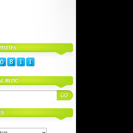
ISITES
AL BLOC
ES