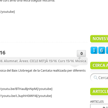
 de curs amb una festa d’aigua i escuma.
TIL 15/16
,
Notícies
,
P3 15/16
,
P4 15/16
,
P5 15/16
,
PRIMÀRIA
[/youtube]
teix
NOVES V
16
0
16
,
Alumnat
,
Àrees
,
CICLE MITJÀ 15/16
,
Curs 15/16
,
Música
,
CERCA 
ica del Baix Llobregat de la Cantata realitzada per diferents
://youtu.be/BTHauBjnNpM[/youtube]
ARTICL
://youtu.be/L3uphH0iWY4[/youtube]
ARTICLES
teix