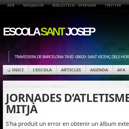
AFA
MENJADOR
BIBLIOTECA – EPERGAM
TWITTER
ESCOLA
SANT
JOSEP
TRAVESSERA DE BARCELONA 78-82 -08620- SANT VICENÇ DELS HOR
INICI
L’ESCOLA
ARTICLES
AGENDA
AFA
«
ACTIVITATS SETMANA CULTURAL A P5
3
JORNADES D’ATLETISME
MITJÀ
S'ha produït un error en obtenir un àlbum ex