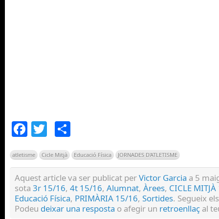
Facebook
Twitter
Comparteix
atletisme
Cicle Mitjà
Educació Física
JORNADES D'ATLETISME
Aquest article va ser publicat per
Victor Garcia
a 5 maig
sota
3r 15/16
,
4t 15/16
,
Alumnat
,
Àrees
,
CICLE MITJÀ
Educació Física
,
PRIMÀRIA 15/16
,
Sortides
. Segueix el
Podeu
deixar una resposta
o afegir un
retroenllaç
al te