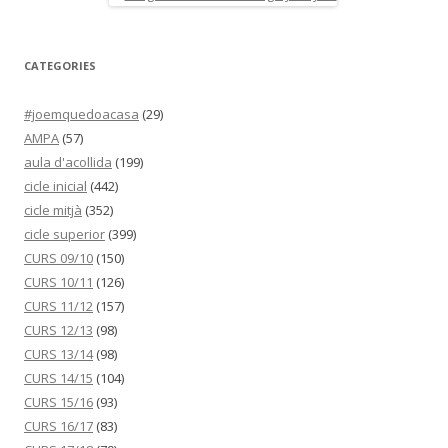
CATEGORIES
#joemquedoacasa
(29)
AMPA
(57)
aula d'acollida
(199)
cicle inicial
(442)
cicle mitjà
(352)
cicle superior
(399)
CURS 09/10
(150)
CURS 10/11
(126)
CURS 11/12
(157)
CURS 12/13
(98)
CURS 13/14
(98)
CURS 14/15
(104)
CURS 15/16
(93)
CURS 16/17
(83)