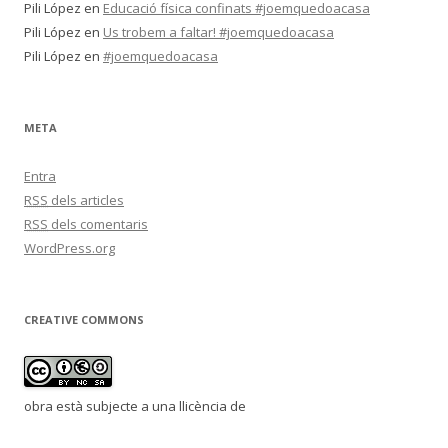
Pili López
en
Educació física confinats #joemquedoacasa
Pili López
en
Us trobem a faltar! #joemquedoacasa
Pili López
en
#joemquedoacasa
META
Entra
RSS
dels articles
RSS
dels comentaris
WordPress.org
CREATIVE COMMONS
obra està subjecte a una llicència de