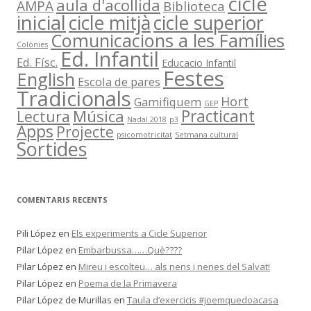
cicle
aula d'acollida
AMPA
Biblioteca
X
I
inicial
cicle mitjà
cicle superior
V
A
Comunicacions a les Famílies
T
Colònies
Ed. Infantil
S
Ed. Físc.
Educacio Infantil
Festes
English
Escola de pares
Tradicionals
Hort
Gamifiquem
GEP
Música
Practicant
Lectura
Nadal 2018
p3
Apps
Projecte
psicomotricitat
Setmana cultural
Sortides
COMENTARIS RECENTS
Pili López
en
Els experiments a Cicle Superior
Pilar López
en
Embarbussa……Què????
Pilar López
en
Mireu i escolteu… als nens i nenes del Salvat!
Pilar López
en
Poema de la Primavera
Pilar López de Murillas
en
Taula d’exercicis #joemquedoacasa