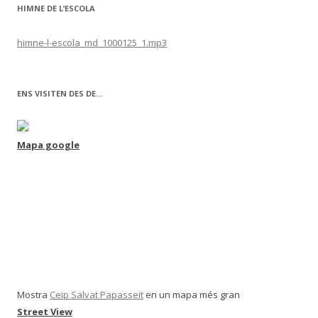
HIMNE DE L’ESCOLA
himne-l-escola_md_1000125_1.mp3
ENS VISITEN DES DE…
Mapa google
Mostra
Ceip Salvat Papasseit
en un mapa més gran
Street View