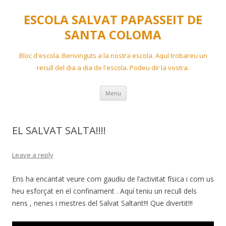
ESCOLA SALVAT PAPASSEIT DE
SANTA COLOMA
Bloc d'escola. Benvinguts a la nostra escola. Aquí trobareu un
recull del dia a dia de l'escola. Podeu dir la vostra.
Skip
Menu
to
content
EL SALVAT SALTA!!!!
Leave a reply
Ens ha encantat veure com gaudiu de l’activitat física i com us
heu esforçat en el confinament . Aquí teniu un recull dels
nens , nenes i mestres del Salvat Saltant!!! Que divertit!!!