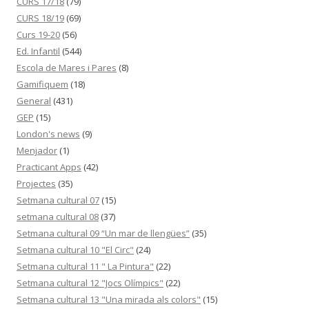
CURS 17/18
(79)
CURS 18/19
(69)
Curs 19-20
(56)
Ed. Infantil
(544)
Escola de Mares i Pares
(8)
Gamifiquem
(18)
General
(431)
GEP
(15)
London's news
(9)
Menjador
(1)
Practicant Apps
(42)
Projectes
(35)
Setmana cultural 07
(15)
setmana cultural 08
(37)
Setmana cultural 09 “Un mar de llengües”
(35)
Setmana cultural 10 "El Circ"
(24)
Setmana cultural 11 " La Pintura"
(22)
Setmana cultural 12 "Jocs Olímpics"
(22)
Setmana cultural 13 "Una mirada als colors"
(15)