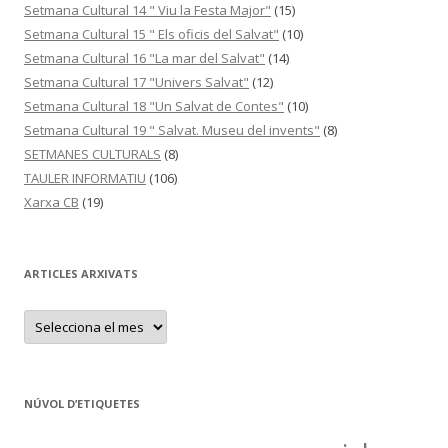
Setmana Cultural 14 " Viu la Festa Major"
(15)
Setmana Cultural 15 " Els oficis del Salvat"
(10)
Setmana Cultural 16 "La mar del Salvat"
(14)
Setmana Cultural 17 "Univers Salvat"
(12)
Setmana Cultural 18 "Un Salvat de Contes"
(10)
Setmana Cultural 19 " Salvat. Museu del invents"
(8)
SETMANES CULTURALS
(8)
TAULER INFORMATIU
(106)
Xarxa CB
(19)
ARTICLES ARXIVATS
A
R
T
I
C
L
E
NÚVOL D’ETIQUETES
S
A
R