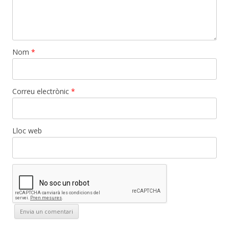
Nom
*
Correu electrònic
*
Lloc web