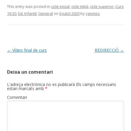
e
itt
m
This entry was posted in
cicle inicial
,
cicle mitjà
,
cicle superior
,
Curs
19-20
,
Ed. Infantil
,
General
on
6 juliol 2020
by
ygomez
.
b
er
p
o
ar
o
te
k
ix
Post
←
Vídeo final de curs
REDIRECCIÓ
→
navigation
Deixa un comentari
L'adreça electrònica no es publicarà
Els camps necessaris
estan marcats amb
*
Comentari