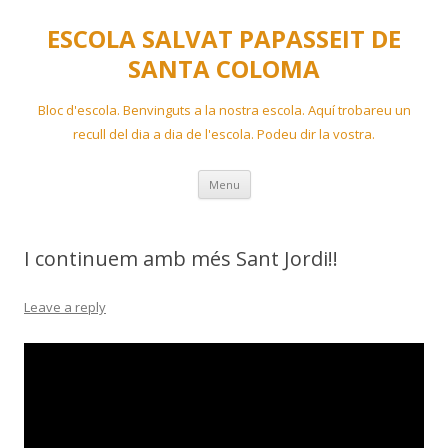
ESCOLA SALVAT PAPASSEIT DE
SANTA COLOMA
Bloc d'escola. Benvinguts a la nostra escola. Aquí trobareu un
recull del dia a dia de l'escola. Podeu dir la vostra.
Skip
Menu
to
content
I continuem amb més Sant Jordi!!
Leave a reply