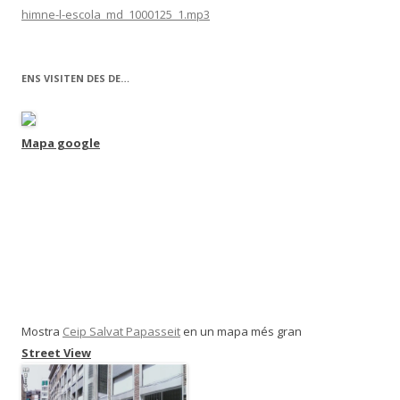
himne-l-escola_md_1000125_1.mp3
ENS VISITEN DES DE…
Mapa google
Mostra
Ceip Salvat Papasseit
en un mapa més gran
Street View