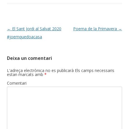
o
te
k
ix
Post
←
El Sant Jordi al Salvat 2020
Poema de la Primavera
→
navigation
#joemquedoacasa
Deixa un comentari
L'adreça electrònica no es publicarà
Els camps necessaris
estan marcats amb
*
Comentari