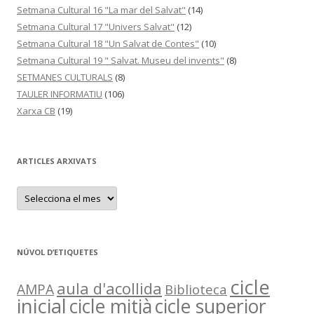
Setmana Cultural 16 "La mar del Salvat"
(14)
Setmana Cultural 17 "Univers Salvat"
(12)
Setmana Cultural 18 "Un Salvat de Contes"
(10)
Setmana Cultural 19 " Salvat. Museu del invents"
(8)
SETMANES CULTURALS
(8)
TAULER INFORMATIU
(106)
Xarxa CB
(19)
ARTICLES ARXIVATS
A
R
T
I
C
L
E
NÚVOL D’ETIQUETES
S
A
R
cicle
aula d'acollida
AMPA
Biblioteca
X
I
inicial
cicle mitjà
cicle superior
V