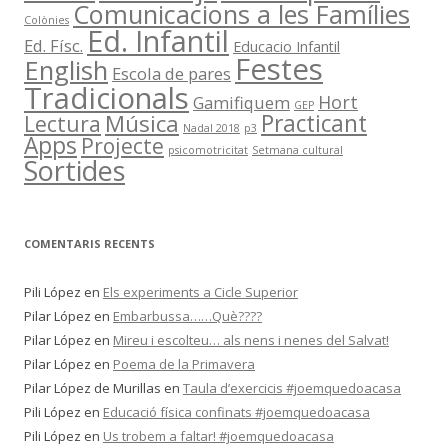
A
Comunicacions a les Famílies
T
Colònies
Ed. Infantil
S
Ed. Físc.
Educacio Infantil
Festes
English
Escola de pares
Tradicionals
Hort
Gamifiquem
GEP
Música
Practicant
Lectura
Nadal 2018
p3
Apps
Projecte
psicomotricitat
Setmana cultural
Sortides
COMENTARIS RECENTS
Pili López
en
Els experiments a Cicle Superior
Pilar López
en
Embarbussa……Què????
Pilar López
en
Mireu i escolteu… als nens i nenes del Salvat!
Pilar López
en
Poema de la Primavera
Pilar López de Murillas
en
Taula d’exercicis #joemquedoacasa
Pili López
en
Educació física confinats #joemquedoacasa
Pili López
en
Us trobem a faltar! #joemquedoacasa