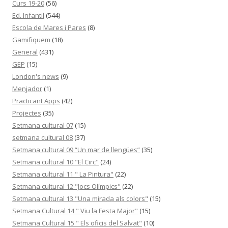
Curs 19-20
(56)
Ed. Infantil
(544)
Escola de Mares i Pares
(8)
Gamifiquem
(18)
General
(431)
GEP
(15)
London's news
(9)
Menjador
(1)
Practicant Apps
(42)
Projectes
(35)
Setmana cultural 07
(15)
setmana cultural 08
(37)
Setmana cultural 09 “Un mar de llengües”
(35)
Setmana cultural 10 "El Circ"
(24)
Setmana cultural 11 " La Pintura"
(22)
Setmana cultural 12 "Jocs Olímpics"
(22)
Setmana cultural 13 "Una mirada als colors"
(15)
Setmana Cultural 14 " Viu la Festa Major"
(15)
Setmana Cultural 15 " Els oficis del Salvat"
(10)