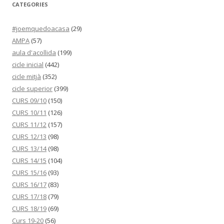
CATEGORIES
#joemquedoacasa
(29)
AMPA
(57)
aula d'acollida
(199)
cicle inicial
(442)
cicle mitjà
(352)
cicle superior
(399)
CURS 09/10
(150)
CURS 10/11
(126)
CURS 11/12
(157)
CURS 12/13
(98)
CURS 13/14
(98)
CURS 14/15
(104)
CURS 15/16
(93)
CURS 16/17
(83)
CURS 17/18
(79)
CURS 18/19
(69)
Curs 19-20
(56)