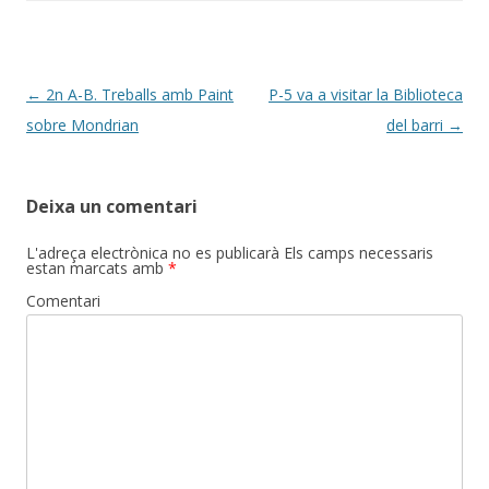
o
te
k
ix
Post
←
2n A-B. Treballs amb Paint
P-5 va a visitar la Biblioteca
navigation
sobre Mondrian
del barri
→
Deixa un comentari
L'adreça electrònica no es publicarà
Els camps necessaris
estan marcats amb
*
Comentari