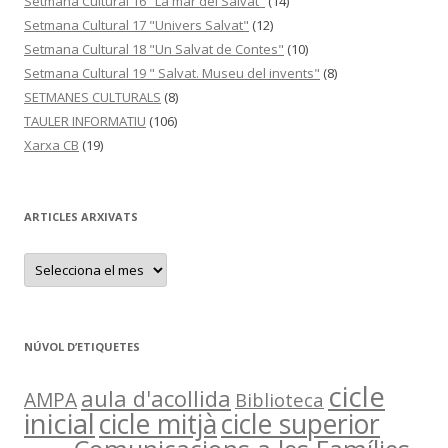
Setmana Cultural 16 "La mar del Salvat"
(14)
Setmana Cultural 17 "Univers Salvat"
(12)
Setmana Cultural 18 "Un Salvat de Contes"
(10)
Setmana Cultural 19 " Salvat. Museu del invents"
(8)
SETMANES CULTURALS
(8)
TAULER INFORMATIU
(106)
Xarxa CB
(19)
ARTICLES ARXIVATS
A
R
T
I
C
L
E
NÚVOL D’ETIQUETES
S
A
R
cicle
aula d'acollida
AMPA
Biblioteca
X
I
inicial
cicle mitjà
cicle superior
V
A