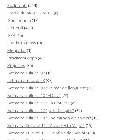
Ed. Infantil
(544)
Escola de Mares i Pares
(8)
Gamifiquem
(18)
General
(431)
GEP
(15)
London's news
(9)
Menjador
(1)
Practicant Apps
(42)
Projectes
(35)
Setmana cultural 07
(15)
setmana cultural 08
(37)
Setmana cultural 09 “Un mar de llengües”
(35)
Setmana cultural 10 "El Circ"
(24)
Setmana cultural 11 " La Pintura"
(22)
Setmana cultural 12 "Jocs Olímpics"
(22)
Setmana cultural 13 "Una mirada als colors"
(15)
Setmana Cultural 14 " Viu la Festa Major"
(15)
Setmana Cultural 15 " Els oficis del Salvat"
(10)