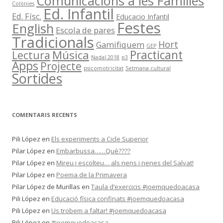
Comunicacions a les Famílies
T
Colònies
Ed. Infantil
S
Ed. Físc.
Educacio Infantil
Festes
English
Escola de pares
Tradicionals
Hort
Gamifiquem
GEP
Música
Practicant
Lectura
Nadal 2018
p3
Apps
Projecte
psicomotricitat
Setmana cultural
Sortides
COMENTARIS RECENTS
Pili López
en
Els experiments a Cicle Superior
Pilar López
en
Embarbussa……Què????
Pilar López
en
Mireu i escolteu… als nens i nenes del Salvat!
Pilar López
en
Poema de la Primavera
Pilar López de Murillas
en
Taula d’exercicis #joemquedoacasa
Pili López
en
Educació física confinats #joemquedoacasa
Pili López
en
Us trobem a faltar! #joemquedoacasa
Pili López
en
#joemquedoacasa