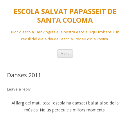
ESCOLA SALVAT PAPASSEIT DE
SANTA COLOMA
Bloc d'escola. Benvinguts a la nostra escola. Aquí trobareu un
recull del dia a dia de l'escola. Podeu dir la vostra.
Skip
Menu
to
content
Danses 2011
Leave a reply
Al llarg del mati, tota l’escola ha dansat i ballat al so de la
música. No us perdeu els millors moments.