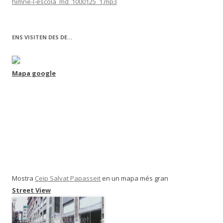
himne-l-escola_md_1000125_1.mp3
ENS VISITEN DES DE…
Mapa google
Mostra
Ceip Salvat Papasseit
en un mapa més gran
Street View