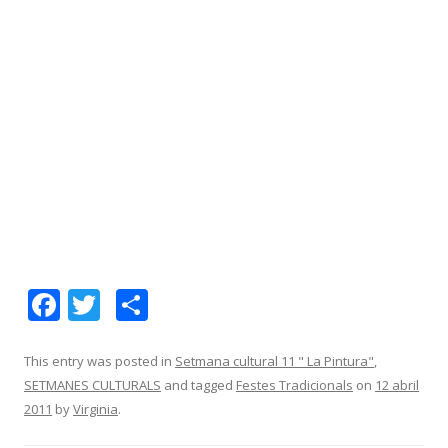
F
T
C
ac
w
o
e
itt
m
This entry was posted in
Setmana cultural 11 " La Pintura"
,
SETMANES CULTURALS
and tagged
Festes Tradicionals
on
12 abril
b
er
p
2011
by
Virginia
.
o
ar