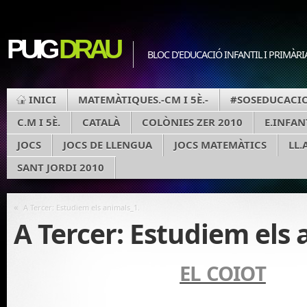
PUIG
DRAU
BLOC D'EDUCACIÓ INFANTIL I PRIMÀRI
INICI
MATEMÀTIQUES.-CM I 5È.-
#SOSEDUCACIO
C.M I 5È.
CATALÀ
COLÒNIES ZER 2010
E.INFAN
JOCS
JOCS DE LLENGUA
JOCS MATEMÀTICS
LL.
SANT JORDI 2010
«
A Tercer: Estudiem els animals_1.
A Tercer: Estudiem els 
EL COIOT