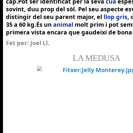
cap.Pot ser identificat per la seva
cua
espes
sovint, duu prop del sòl. Pel seu aspecte es
distingir del seu parent major, el
llop gris
,
35 a
60
kg
.És un
animal
molt prim i pot sem
primera vista encara que gaudeixi de bona 
Fet per: Joel Ll.
LA MEDUSA