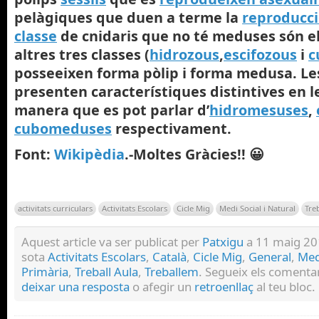
pelàgiques que duen a terme la
reproducci
classe
de cnidaris que no té meduses són e
altres tres classes (
hidrozous
,
escifozous
i
c
posseeixen forma pòlip i forma medusa. L
presenten característiques distintives en le
manera que es pot parlar d’
hidromesuses
,
cubomeduses
respectivament.
Font:
Wikipèdia
.-Moltes Gràcies!! 😀
activitats curriculars
Activitats Escolars
Cicle Mig
Medi Social i Natural
Tre
Aquest article va ser publicat per
Patxigu
a 11 maig 201
sota
Activitats Escolars
,
Català
,
Cicle Mig
,
General
,
Medi
Primària
,
Treball Aula
,
Treballem
. Segueix els comenta
deixar una resposta
o afegir un
retroenllaç
al teu bloc.