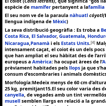
El
coiot
(
Canis latrans
)
, que significa “gos l
espècie de
mamífer
pertanyent a la
família
El seu nom ve de la paraula
nàhuatl
cóyotl(
llengua indígena de
Mèxic
)
La seva distribució geogràfia :
Es troba a
Be
Costa Rica
,
El Salvador
,
Guatemala
,
Hondur
[4]
Nicaragua
,
Panamà
i els
Estats Units
.
Mal
intensament caçat, el coiot és un dels poc
que han ampliat el seu hàbitat des de l’arr
europeus a
Amèrica
: ha ocupat àrees de l’
A
prèviament habitades pels
llops
ja que s’h
consum d’escombraries i animals domèstics
Morfología:
Medeix menys de
60
cm
d’altura
25
kg
, premitjant15.El seu color varia des de
canyella
, de vegades amb un tint vermelló
musell
semblen llargs en relació a la grand