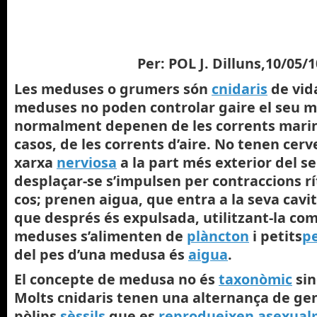
Per: POL J.
Dilluns,10/05/1
Les
meduses
o
grumers
són
cnidaris
de vida
meduses no poden controlar gaire el seu m
normalment depenen de les corrents marin
casos, de les corrents d’aire. No tenen cerve
xarxa
nerviosa
a la part més exterior del se
desplaçar-se s’impulsen per contraccions r
cos; prenen aigua, que entra a la seva cavi
que després és expulsada, utilitzant-la com
meduses s’alimenten de
plàncton
i petits
p
del pes d’una medusa és
aigua
.
El concepte de medusa no és
taxonòmic
sin
Molts cnidaris tenen una alternança de ge
pòlips
sèssils
que es
reprodueixen asexua