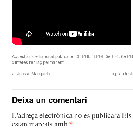
Aquest article ha estat publicat en
3r PRI
,
4t PRI
,
5è PRI
,
6è PR
d'interès l'
enllaç permanent
.
←
Jocs al Masquefa II
La gran fest
Deixa un comentari
L'adreça electrònica no es publicarà
Els 
*
estan marcats amb