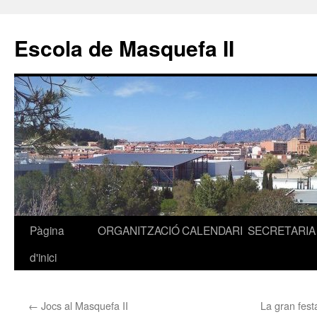
Escola de Masquefa II
Pàgina
ORGANITZACIÓ
CALENDARI
SECRETARIA
Vés
d'inici
al
contingut
←
Jocs al Masquefa II
La gran fest