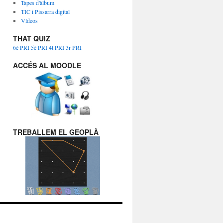
Tapes d'àlbum
TIC i Pissarra digital
Vídeos
THAT QUIZ
6è PRI
5è PRI
4t PRI
3r PRI
ACCÉS AL MOODLE
TREBALLEM EL GEOPLÀ