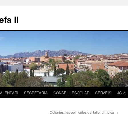
fa II
ALENDARI
SECRETARIA
CONSELL ESCOLAR
SERVEIS
JClic
Colònies: les pel·lícules del taller d’hípica
→