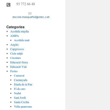
93 772 66 48
Categories
Acollida migdia
AMPA
Acollida matí
Anglès
Capgrossos
Cicle mitjà
Circulars
Educació física
Educació Vial
Festes
Carnaval
Castanyada
Diada de la Pau
Fi de curs
Nadal
Sant Jordi
Santa Cecília
Vella quaresma