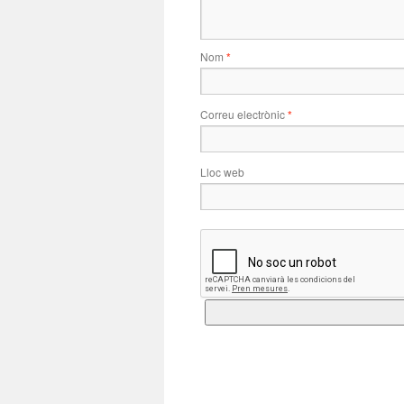
Nom
*
Correu electrònic
*
Lloc web