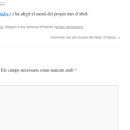
C 1
jador
i s’ha afegit el menú del proper mes d’abril.
or
. Afegeix a les adreces d'interès l'
enllaç permanent
.
Colònies: les pel·lícules del taller d’hípica
→
*
Els camps necessaris estan marcats amb