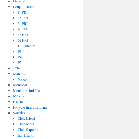
General
Grup – Classe
1r PRI
2n PRI
3r PRI
4t PRI
5è PRI
6è PRI
Colònies
P3
P4
P5
JClic
Manuals
Vídeo
Menjador
Menjars saludables
Música
Plàstica
Projecte Interdisciplinar
Sortides
Cicle Inicial
Cicle Mitjà
Cicle Superior
Ed. Infantil