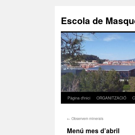
Escola de Masque
Pàgina d'inici
ORGANITZACIÓ
C
Vés
al
←
Observem minerals
contingut
Menú mes d’abril