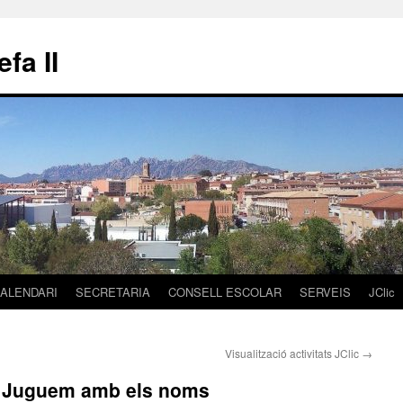
fa II
ALENDARI
SECRETARIA
CONSELL ESCOLAR
SERVEIS
JClic
Visualització activitats JClic
→
: Juguem amb els noms