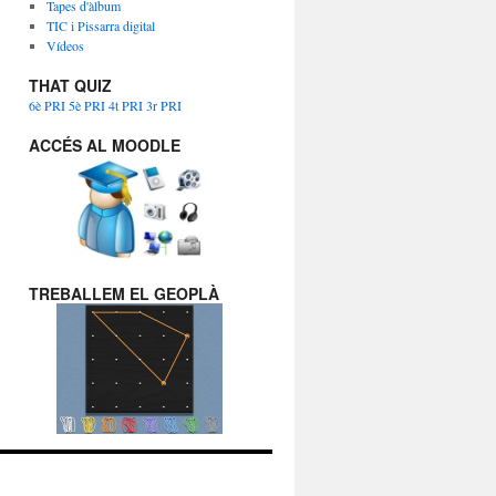
Tapes d'àlbum
TIC i Pissarra digital
Vídeos
THAT QUIZ
6è PRI
5è PRI
4t PRI
3r PRI
ACCÉS AL MOODLE
TREBALLEM EL GEOPLÀ