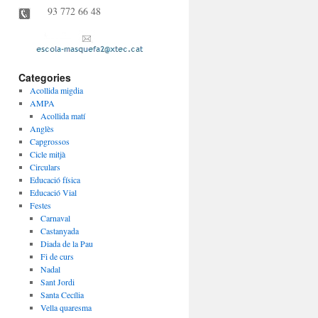
93 772 66 48
Categories
Acollida migdia
AMPA
Acollida matí
Anglès
Capgrossos
Cicle mitjà
Circulars
Educació física
Educació Vial
Festes
Carnaval
Castanyada
Diada de la Pau
Fi de curs
Nadal
Sant Jordi
Santa Cecília
Vella quaresma