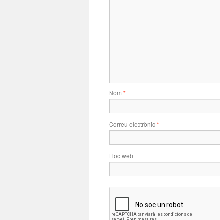
Nom
*
Correu electrònic
*
Lloc web