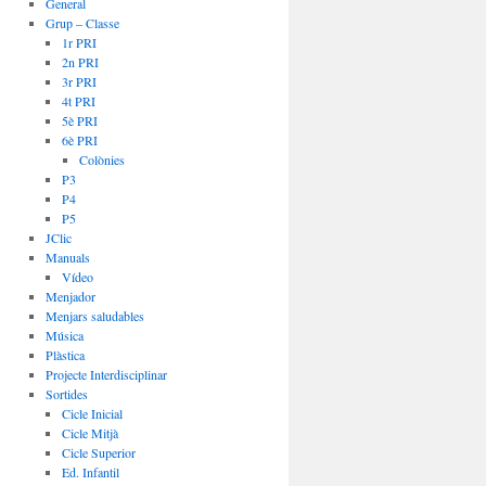
General
Grup – Classe
1r PRI
2n PRI
3r PRI
4t PRI
5è PRI
6è PRI
Colònies
P3
P4
P5
JClic
Manuals
Vídeo
Menjador
Menjars saludables
Música
Plàstica
Projecte Interdisciplinar
Sortides
Cicle Inicial
Cicle Mitjà
Cicle Superior
Ed. Infantil