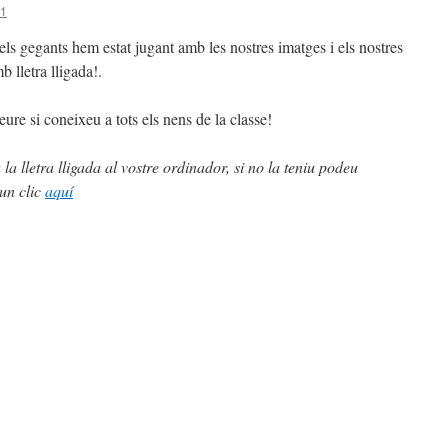
 1
els gegants hem estat jugant amb les nostres imatges i els nostres
 lletra lligada!.
ure si coneixeu a tots els nens de la classe!
la lletra lligada al vostre ordinador, si no la teniu podeu
 un clic
aquí