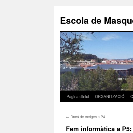
Escola de Masque
Pàgina d'inici
ORGANITZACIÓ
C
Vés
al
←
Racó de metges a P4
contingut
Fem informàtica a P5