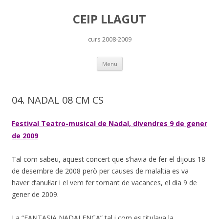
CEIP LLAGUT
curs 2008-2009
Skip
Menu
to
content
04. NADAL 08 CM CS
Festival Teatro-musical de Nadal, divendres 9 de gener
de 2009
Tal com sabeu, aquest concert que s’havia de fer el dijous 18
de desembre de 2008 però per causes de malaltia es va
haver d’anul·lar i el vem fer tornant de vacances, el dia 9 de
gener de 2009.
La “FANTASIA NADALENCA” tal i com es titulava la