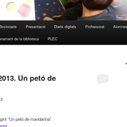
Diccionaris
Presentació
Diaris digitals
Professorat
Alumne
nament de la biblioteca
PLEC
2013. Un petó de
12
gint “Un petó de mandarina”.
anal