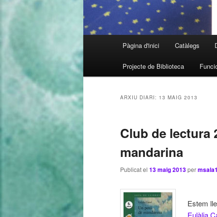
Menú
Pàgina d'inici
Catàlegs
Aneu
Aneu
principal
Projecte de Biblioteca
Funcio
al
al
contingut
contingut
ARXIU DIARI:
13 MAIG 2013
principal
secundari
Club de lectura 
mandarina
Publicat el
13 maig 2013
per
msala
Estem lle
Eulàlia C