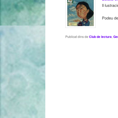
Il·lustra
Podeu de
Publicat dins de
Club de lectura
,
Ge