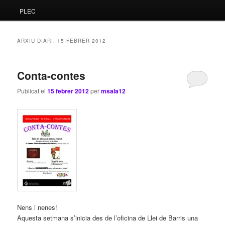
PLEC
principal
secundari
ARXIU DIARI:
15 FEBRER 2012
Conta-contes
Publicat el
15 febrer 2012
per
msala12
Nens i nenes!
Aquesta setmana s’inicia des de l’oficina de Llei de Barris una