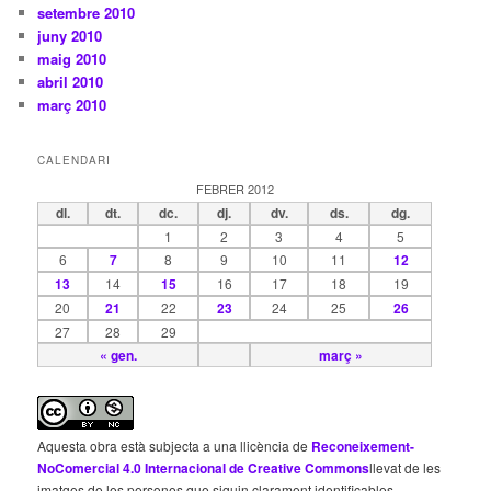
setembre 2010
juny 2010
maig 2010
abril 2010
març 2010
CALENDARI
FEBRER 2012
dl.
dt.
dc.
dj.
dv.
ds.
dg.
1
2
3
4
5
6
7
8
9
10
11
12
13
14
15
16
17
18
19
20
21
22
23
24
25
26
27
28
29
« gen.
març »
Aquesta obra està subjecta a una llicència de
Reconeixement-
NoComercial 4.0 Internacional de Creative Commons
llevat de les
imatges de les persones que siguin clarament identificables.