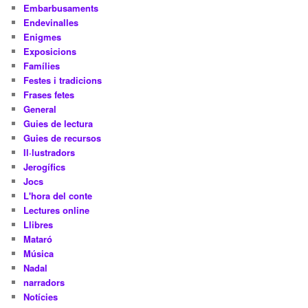
Embarbusaments
Endevinalles
Enigmes
Exposicions
Famílies
Festes i tradicions
Frases fetes
General
Guies de lectura
Guies de recursos
Il·lustradors
Jerogífics
Jocs
L'hora del conte
Lectures online
Llibres
Mataró
Música
Nadal
narradors
Notícies