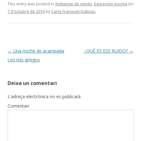
e
itt
m
This entry was posted in
Ambiente de miedo
,
Expresión escrita
on
7 d'octubre de 2016
by
Carla Franquet Dalmau
.
b
er
p
o
ar
o
te
k
ix
Post
←
Una noche de acampada
¿QUÉ ES ESE RUIDO?
→
navigation
con mis amigos
Deixa un comentari
L'adreça electrònica no es publicarà
Comentari