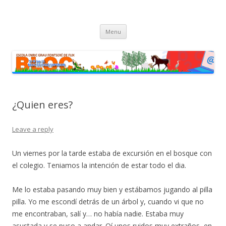
cinc i sis fan onze
Bloc dels alumnes de Cicle Superior de l'escola Enric Grau Fontseré
Skip
de Flix
Menu
to
content
¿Quien eres?
Leave a reply
Un viernes por la tarde estaba de excursión en el bosque con
el colegio. Teniamos la intención de estar todo el dia.
Me lo estaba pasando muy bien y estábamos jugando al pilla
pilla. Yo me escondí detrás de un árbol y, cuando vi que no
me encontraban, salí y… no había nadie. Estaba muy
asustada y se puso a andar. Oí unos ruidos muy extraños, en