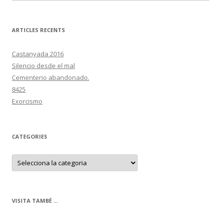
ARTICLES RECENTS
Castanyada 2016
Silencio desde el mal
Cementerio abandonado.
8425
Exorcismo
CATEGORIES
C
a
t
e
g
o
r
VISITA TAMBÉ ...
i
e
s