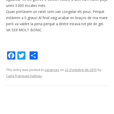
unes 3.000 escales més.
Quan portàvem un ratet sem van congelar els peus. Perquè
estàvem a 0 graus! Al final vaig acabar en braços de ma mare
però va valdre la pena perquè a dintre estava tot ple de gel.
VA SER MOLT BONIC.
F
T
C
ac
w
o
e
itt
m
This entry was posted in
vacances
on
22 d'octubre de 2015
by
Carla Franquet Dalmau
.
b
er
p
o
ar
o
te
k
ix