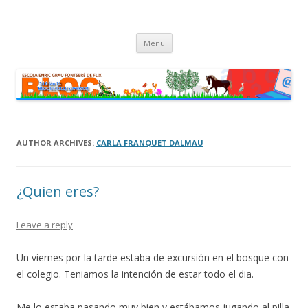
cinc i sis fan onze
Bloc dels alumnes de Cicle Superior de l'escola Enric Grau Fontseré
Skip
de Flix
Menu
to
content
AUTHOR ARCHIVES:
CARLA FRANQUET DALMAU
¿Quien eres?
Leave a reply
Un viernes por la tarde estaba de excursión en el bosque con
el colegio. Teniamos la intención de estar todo el dia.
Me lo estaba pasando muy bien y estábamos jugando al pilla