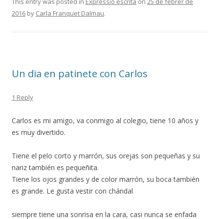
e
itt
m
This entry was posted in
Expressió escrita
on
25 de febrer de
2016
by
Carla Franquet Dalmau
.
b
er
p
o
ar
o
te
k
ix
Un dia en patinete con Carlos
1 Reply
Carlos es mi amigo, va conmigo al colegio, tiene 10 años y
es muy divertido.
Tiene el pelo corto y marrón, sus orejas son pequeñas y su
nariz también es pequeñita.
Tiene los ojos grandes y de color marrón, su boca también
es grande. Le gusta vestir con chándal
siempre tiene una sonrisa en la cara, casi nunca se enfada