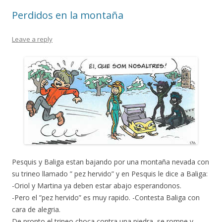
k
ix
Perdidos en la montaña
Leave a reply
Pesquis y Baliga estan bajando por una montaña nevada con
su trineo llamado ” pez hervido” y en Pesquis le dice a Baliga:
-Oriol y Martina ya deben estar abajo esperandonos.
-Pero el ”pez hervido” es muy rapido. -Contesta Baliga con
cara de alegria.
De pronto el trineo choca contra una piedra, se rompe y