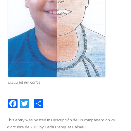
Dibuix fet per Carlos
F
T
C
ac
w
o
e
itt
m
This entry was posted in
Descripción de un compañero
on
29
d'octubre de 2015
by
Carla Franquet Dalmau
.