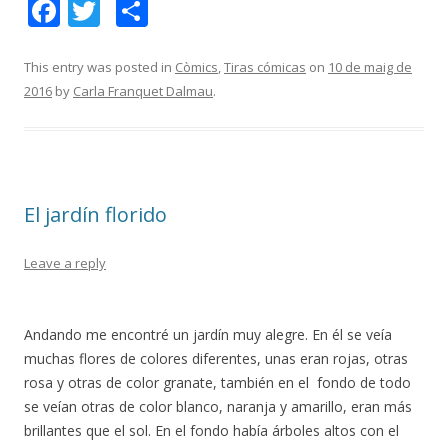
F
T
C
ac
w
o
e
itt
m
This entry was posted in
Còmics
,
Tiras cómicas
on
10 de maig de
2016
by
Carla Franquet Dalmau
.
b
er
p
o
ar
o
te
k
ix
El jardín florido
Leave a reply
Andando me encontré un jardín muy alegre. En él se veía
muchas flores de colores diferentes, unas eran rojas, otras
rosa y otras de color granate, también en el fondo de todo
se veían otras de color blanco, naranja y amarillo, eran más
brillantes que el sol. En el fondo había árboles altos con el