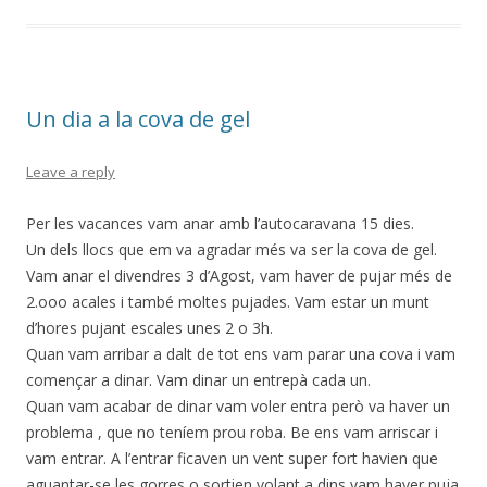
b
er
p
o
ar
o
te
k
ix
Un dia a la cova de gel
Leave a reply
Per les vacances vam anar amb l’autocaravana 15 dies.
Un dels llocs que em va agradar més va ser la cova de gel.
Vam anar el divendres 3 d’Agost, vam haver de pujar més de
2.ooo acales i també moltes pujades. Vam estar un munt
d’hores pujant escales unes 2 o 3h.
Quan vam arribar a dalt de tot ens vam parar una cova i vam
començar a dinar. Vam dinar un entrepà cada un.
Quan vam acabar de dinar vam voler entra però va haver un
problema , que no teníem prou roba. Be ens vam arriscar i
vam entrar. A l’entrar ficaven un vent super fort havien que
aguantar-se les gorres o sortien volant a dins vam haver puja