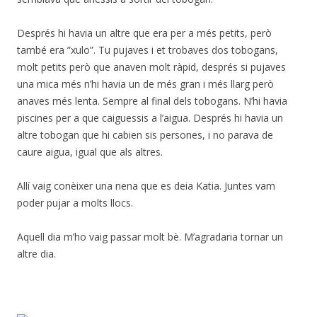
Després hi havia un altre que era per a més petits, però
també era ”xulo”. Tu pujaves i et trobaves dos tobogans,
molt petits però que anaven molt ràpid, després si pujaves
una mica més n’hi havia un de més gran i més llarg però
anaves més lenta. Sempre al final dels tobogans. N’hi havia
piscines per a que caiguessis a l’aigua. Després hi havia un
altre tobogan que hi cabien sis persones, i no parava de
caure aigua, igual que als altres.
Allí vaig conèixer una nena que es deia Katia. Juntes vam
poder pujar a molts llocs.
Aquell dia m’ho vaig passar molt bè. M’agradaria tornar un
altre dia.