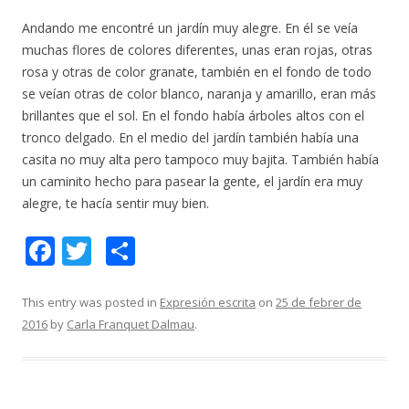
Andando me encontré un jardín muy alegre. En él se veía
muchas flores de colores diferentes, unas eran rojas, otras
rosa y otras de color granate, también en el fondo de todo
se veían otras de color blanco, naranja y amarillo, eran más
brillantes que el sol. En el fondo había árboles altos con el
tronco delgado. En el medio del jardín también había una
casita no muy alta pero tampoco muy bajita. También había
un caminito hecho para pasear la gente, el jardín era muy
alegre, te hacía sentir muy bien.
F
T
C
ac
w
o
e
itt
m
This entry was posted in
Expresión escrita
on
25 de febrer de
2016
by
Carla Franquet Dalmau
.
b
er
p
o
ar
o
te