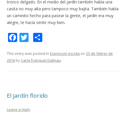
tronco delgado. En el medio del jardín también había una
casita no muy alta pero tampoco muy bajita. También había
un caminito hecho para pasear la gente, el jardín era muy
alegre, te hacía sentir muy bien.
F
T
C
ac
w
o
e
itt
m
This entry was posted in
Expressió escrita
on
25 de febrer de
2016
by
Carla Franquet Dalmau
.
b
er
p
o
ar
o
te
k
ix
El jardín florido
Leave a reply