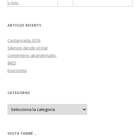
« nov.
ARTICLES RECENTS
Castanyada 2016
Silencio desde el mal
Cementerio abandonado.
8425
Exorcismo
CATEGORIES
C
a
t
e
g
o
r
VISITA TAMBÉ ...
i