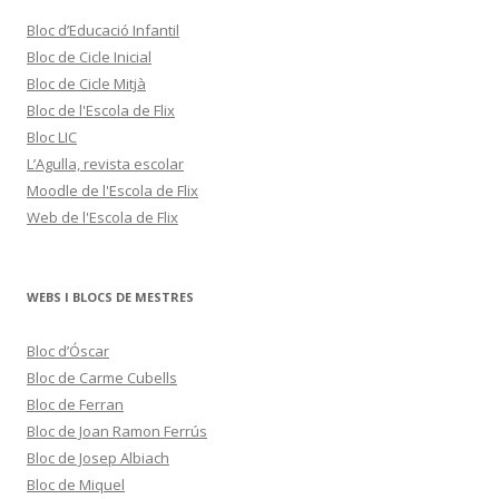
e
s
Bloc d’Educació Infantil
Bloc de Cicle Inicial
Bloc de Cicle Mitjà
Bloc de l'Escola de Flix
Bloc LIC
L’Agulla, revista escolar
Moodle de l'Escola de Flix
Web de l'Escola de Flix
WEBS I BLOCS DE MESTRES
Bloc d’Óscar
Bloc de Carme Cubells
Bloc de Ferran
Bloc de Joan Ramon Ferrús
Bloc de Josep Albiach
Bloc de Miquel