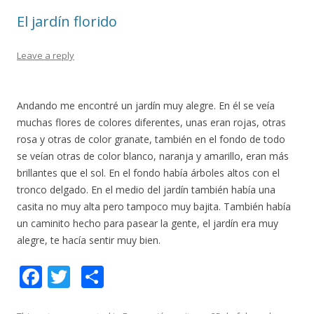
k
ix
El jardín florido
Leave a reply
Andando me encontré un jardín muy alegre. En él se veía
muchas flores de colores diferentes, unas eran rojas, otras
rosa y otras de color granate, también en el fondo de todo
se veían otras de color blanco, naranja y amarillo, eran más
brillantes que el sol. En el fondo había árboles altos con el
tronco delgado. En el medio del jardín también había una
casita no muy alta pero tampoco muy bajita. También había
un caminito hecho para pasear la gente, el jardín era muy
alegre, te hacía sentir muy bien.
F
T
C
ac
w
o