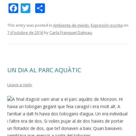
F
T
C
ac
w
o
e
itt
m
This entry was posted in
Ambiente de miedo
,
Expresión escrita
on
7 d'octubre de 2016
by
Carla Franquet Dalmau
.
b
er
p
o
ar
o
te
k
ix
UN DIA AL PARC AQUÀTIC
Leave a reply
A final d’agost vam anar a el parc aquàtic de Monzon. Hi
havia un tobogan gegant que feia caragol i era molt alt. A
l’arribar a dalt hi havia dos tobogans d’aigua. Un era individual
i l’altre era de dos. Si volies pujar al de dos havies de portar
un flotador de dos, que te’l donaven a baix. Quan baixaves
semblava que anessis a sortir del tobogan.