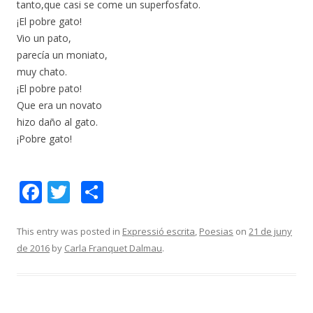
tanto,que casi se come un superfosfato.
¡El pobre gato!
Vio un pato,
parecía un moniato,
muy chato.
¡El pobre pato!
Que era un novato
hizo daño al gato.
¡Pobre gato!
F
T
C
ac
w
o
e
itt
m
This entry was posted in
Expressió escrita
,
Poesias
on
21 de juny
de 2016
by
Carla Franquet Dalmau
.
b
er
p
o
ar
o
te