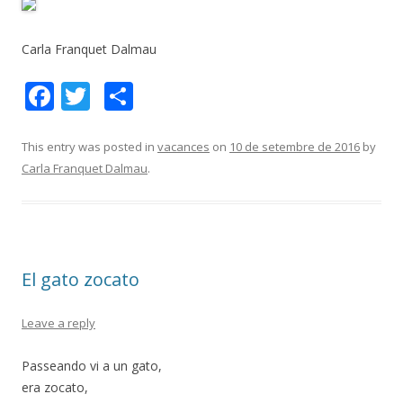
Carla Franquet Dalmau
F
T
C
ac
w
o
e
itt
m
This entry was posted in
vacances
on
10 de setembre de 2016
by
Carla Franquet Dalmau
.
b
er
p
o
ar
o
te
k
ix
El gato zocato
Leave a reply
Passeando vi a un gato,
era zocato,