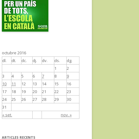
octubre 2016
dl.
dt.
dc.
dj.
dv.
ds.
dg.
1
2
3
4
5
6
7
8
9
10
11
12
13
14
15
16
17
18
19
20
21
22
23
24
25
26
27
28
29
30
31
« set.
nov. »
ARTICLES RECENTS