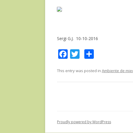
Sergi G.J. 10-10-2016
F
T
C
ac
w
o
e
itt
m
This entry was posted in
Ambiente de mie
b
er
p
o
ar
o
te
k
ix
Proudly powered by WordPress