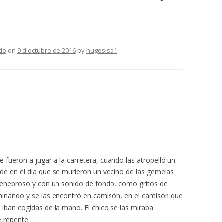
do
on
9 d'octubre de 2016
by
hugosiso1
.
 fueron a jugar a la carretera, cuando las atropelló un
rde en el dia que se murieron un vecino de las gemelas
, tenebroso y con un sonido de fondo, como gritos de
caminando y se las encontró en camisón, en el camisón que
 iban cogidas de la mano. El chico se las miraba
de repente…