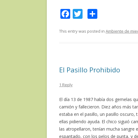
F
T
C
ac
w
o
e
itt
m
This entry was posted in
Ambiente de mie
b
er
p
o
ar
o
te
El Pasillo Prohibido
k
ix
1 Reply
El día 13 de 1987 había dos gemelas que
camión y fallecieron. Diez años más ta
estaba en el pasillo, un pasillo oscuro
ellas pidiendo ayuda. El chico siguió 
las atropellaron, tenían mucha sangre e
espantado, con los pelos de punta, y 