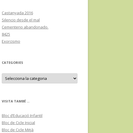
Castanyada 2016
Silencio desde el mal
Cementerio abandonado.
8425
Exorcismo
CATEGORIES
C
a
t
e
g
o
r
VISITA TAMBÉ ...
i
e
s
Bloc d’Educació Infantil
Bloc de Cicle Inicial
Bloc de Cicle Mitjà