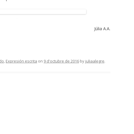
Júlia A.A.
do
,
Expresión escrita
on
9 d'octubre de 2016
by
juliaalegre
.