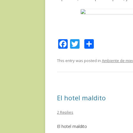
F
T
C
ac
w
o
e
itt
m
This entry was posted in
Ambiente de mie
b
er
p
o
ar
o
te
El hotel maldito
k
ix
2 Replies
El hotel maldito